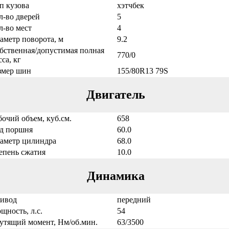
п кузова
хэтчбек
л-во дверей
5
л-во мест
4
аметр поворота, м
9.2
бственная/допустимая полная
770/0
са, кг
змер шин
155/80R13 79S
Двигатель
бочий объем, куб.см.
658
д поршня
60.0
аметр цилиндра
68.0
епень сжатия
10.0
Динамика
ивод
передний
щность, л.с.
54
утящий момент, Нм/об.мин.
63/3500