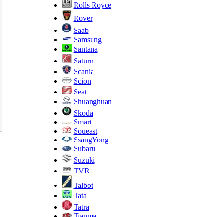
Rolls Royce
Rover
Saab
Samsung
Santana
Saturn
Scania
Scion
Seat
Shuanghuan
Skoda
Smart
Soueast
SsangYong
Subaru
Suzuki
TVR
Talbot
Tata
Tatra
Tianma