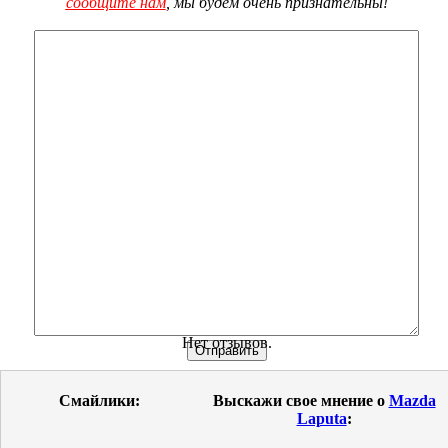
сообщите нам
, мы будем очень признательны!
Нет отзывов.
Смайлики:
Выскажи свое мнение о
Mazda
Laputa
: