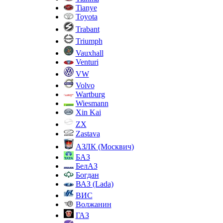
Tianye
Toyota
Trabant
Triumph
Vauxhall
Venturi
VW
Volvo
Wartburg
Wiesmann
Xin Kai
ZX
Zastava
АЗЛК (Москвич)
БАЗ
БелАЗ
Богдан
ВАЗ (Lada)
ВИС
Волжанин
ГАЗ