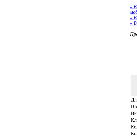
« 
мо
« В
« В
Про
Дл
Ши
Вы
Кл
Ко
Ко