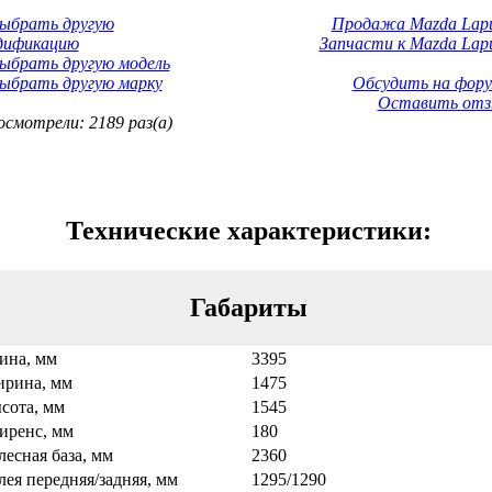
Выбрать другую
Продажа Mazda Lapu
дификацию
Запчасти к Mazda Lapu
ыбрать другую модель
ыбрать другую марку
Обсудить на фору
Оставить отз
смотрели: 2189 раз(а)
Технические характеристики:
Габариты
ина, мм
3395
рина, мм
1475
сота, мм
1545
иренс, мм
180
лесная база, мм
2360
лея передняя/задняя, мм
1295/1290