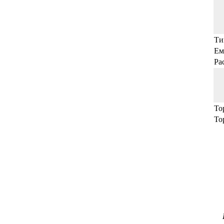
Ти
Ем
Ра
То
То