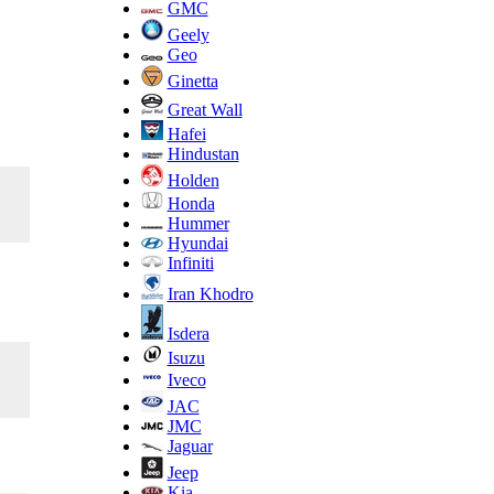
GMC
Geely
Geo
Ginetta
Great Wall
Hafei
Hindustan
Holden
Honda
Hummer
Hyundai
Infiniti
Iran Khodro
Isdera
Isuzu
Iveco
JAC
JMC
Jaguar
Jeep
Kia