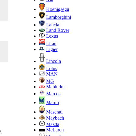
Koenigsegg
Lamborghini
Lancia
Land Rover
Lexus
Lifan
Ligier
Lincoln
Lotus
MAN
MG
Mahindra
Marcos
Maruti
Maserati
Maybach
Mazda
McLaren
е,