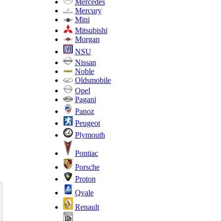
Mercedes
Mercury
Mini
Mitsubishi
Morgan
NSU
Nissan
Noble
Oldsmobile
Opel
Pagani
Panoz
Peugeot
Plymouth
Pontiac
Porsche
Proton
Qvale
Renault