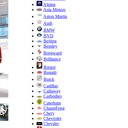
Alpina
Asia Motors
Aston Martin
Audi
BMW
BYD
Beijing
Bentley
Borgward
Brilliance
Bristol
Bugatti
Buick
Cadillac
Callaway
Carbodies
Caterham
ChangFeng
Chery
Chevrolet
Chrysler