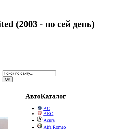
d (2003 - по сей день)
м
АвтоКаталог
AC
ARO
Acura
Alfa Romeo