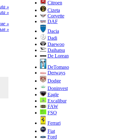
Citroen
ta »
Cizeta
ta »
Corvette
DAF
ме »
ыв »
Dacia
Dadi
Daewoo
Daihatsu
De Lorean
DeTomaso
Derways
Dodge
Doninvest
Eagle
Excalibur
FAW
FSO
Ferrari
Fiat
Ford