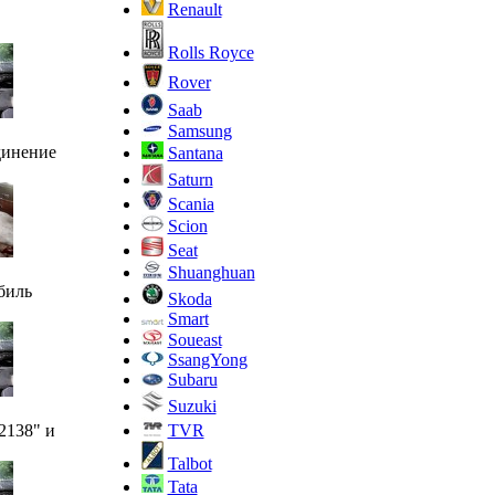
Renault
Rolls Royce
Rover
Saab
Samsung
динение
Santana
Saturn
Scania
Scion
Seat
Shuanghuan
биль
Skoda
Smart
Soueast
SsangYong
Subaru
Suzuki
TVR
2138" и
Talbot
Tata