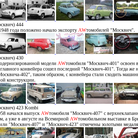
сквич) 444
1948 года положено начало экспорту
AW
томобилей "Москвич".
сквич) 430
одернизированной модели
AW
томобиля "Москвич-401" освоен в
с главного конвейера сошел последний "Москвич-401". Тогда же 
осквича-402", таким образом, с конвейера стали сходить машин
ой конструкции.
сквич) 423 Kombi
958 начался выпуск
AW
томобиля "Москвич-407" с верхнеклапа
м, а уже в августе на Всемирной
AW
томобильном выставке в Бр
или "Москвич-407" и "Москвич-423" отмечены золотыми медаля