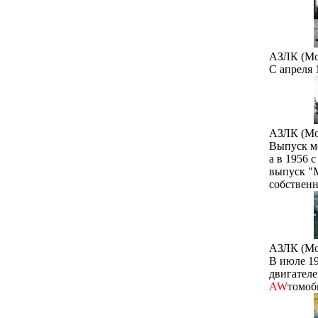
АЗЛК (Мо
С апреля 
АЗЛК (Мо
Выпуск м
а в 1956 
выпуск "М
собственн
АЗЛК (Мо
В июле 1
двигателе
AW
томоб