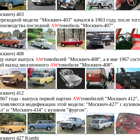
сквич) 403
реходной модели "Москвич-403" начался в 1963 году, после того
производства последний
AW
томобиль "Москвич-407".
сквич) 408
ду начат выпуск
AW
томобилей "Москвич-408", а в мае 1967 сост
й выход миллионного
AW
томобиля "Москвич-408".
сквич) 412
967 года - выпуск первой партии
AW
томобилей "Москвич 412", 
 появляются модификации этой модели: "Москвич-427" с кузово
л" и "Москвич-434" с кузовом "фургон".
сквич) 427 Kombi