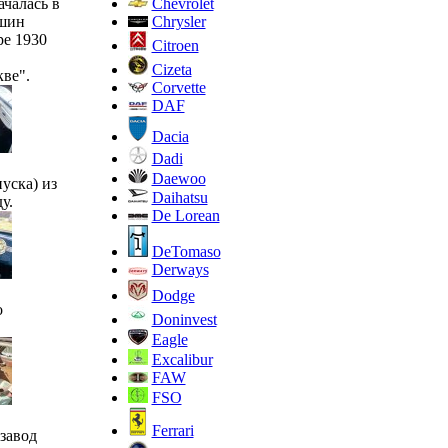
Chevrolet
чалась в
Chrysler
ашин
е 1930
Citroen
Cizeta
ве".
Corvette
DAF
Dacia
Dadi
Daewoo
уска) из
Daihatsu
у.
De Lorean
DeTomaso
Derways
Dodge
о
Doninvest
Eagle
Excalibur
FAW
FSO
Ferrari
завод