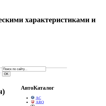
ескими характеристиками и
м
АвтоКаталог
ч)
AC
ARO