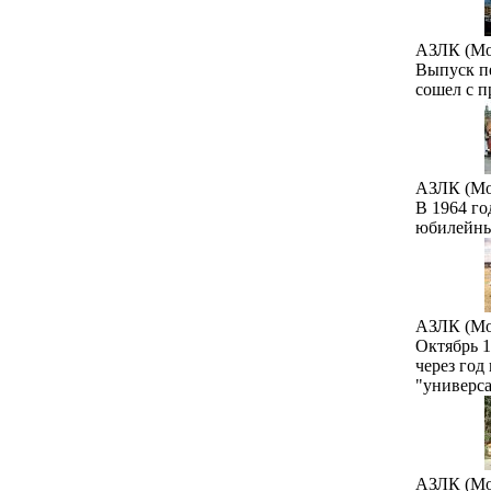
АЗЛК (Мо
Выпуск пе
сошел с 
АЗЛК (Мо
В 1964 го
юбилейны
АЗЛК (Мо
Октябрь 1
через год
"универса
АЗЛК (Мо