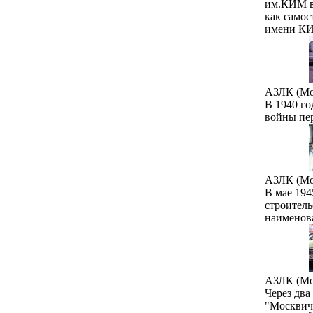
им.КИМ в
как самос
имени К
АЗЛК (Мо
В 1940 го
войны пе
АЗЛК (Мо
В мае 19
строител
наименов
АЗЛК (Мо
Через два
"Москвич-