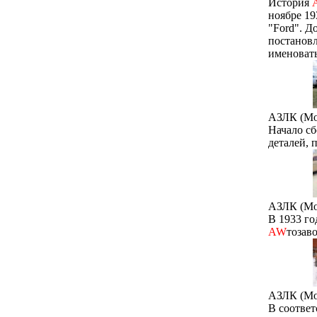
История
ноябре 19
"Ford". Д
постанов
именоват
АЗЛК (Мо
Начало с
деталей, 
АЗЛК (Мо
В 1933 г
AW
тозав
АЗЛК (Мо
В соответ