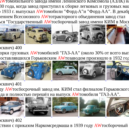
AW
томобильного завода имени Ленинского Комсомола (АЗЛК) на
30 года, когда завод приступил к сборке легковых и грузовых м
о 1933 г. выпускал
AW
томобили "Форд-А"и "Форд-АА". В декабр
лением Всесоюзного
AW
тотракторного объединения завод стал
ься "Государственный
AW
тосборочный завод имени КИМ в Моск
сквич) 400
борки грузовых
AW
томобилей "ГАЗ-АА" (около 30% от всего вып
поставлявшихся Горьковским
AW
тозаводом произошло в 1932 год
сквич) 401
оду
AW
тосбосрочный завод им. КИМ стал филиалом Горьковског
ода и полностью перешёл на выпуск
AW
томобиля "ГАЗ-АА".
сквич) 402
ствии с приказом Наркомсредмаша в 1939 году
AW
тосборочный 