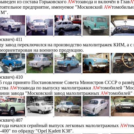
ыведен из состава Горьковского
AW
тозавода и включён в Глав
A
тоятельное предприятие, именуемое "Московский
AW
томобильн
ИМ".
сквич) 411
ду завод переключился на производство малолитражек КИМ, а с 
реориентирован на военную продукцию.
сквич) 410
45 года принято Постановление Совета Министров СССР о разв
ьства
AW
тозавода по выпуску малолитражки
AW
томобилей "Мос
ании завода "Московский завод малолитражных
AW
томобилей"
сквич) 407
 года начался серийный выпуск легковых малолитражных
AW
то
400" по образцу "Opel Kadett K38".