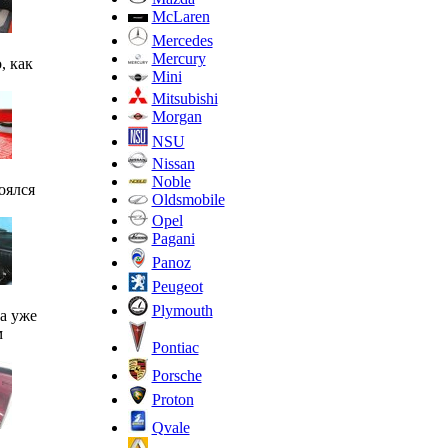
McLaren
Mercedes
Mercury
, как
Mini
Mitsubishi
Morgan
NSU
Nissan
Noble
оялся
Oldsmobile
Opel
Pagani
Panoz
Peugeot
Plymouth
а уже
м
Pontiac
Porsche
Proton
Qvale