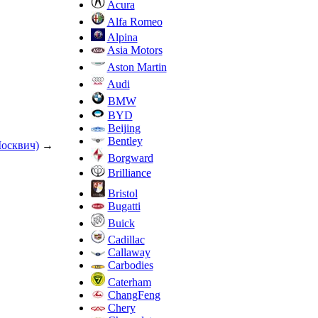
Acura
Alfa Romeo
Alpina
Asia Motors
Aston Martin
Audi
BMW
BYD
Beijing
Bentley
осквич)
→
Borgward
Brilliance
Bristol
Bugatti
Buick
Cadillac
Callaway
Carbodies
Caterham
ChangFeng
Chery