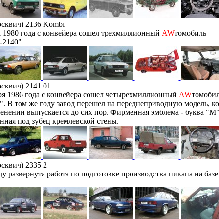
сквич) 2136 Kombi
а 1980 года с конвейера сошел трехмиллионный
AW
томобиль
-2140".
сквич) 2141 01
ря 1986 года с конвейера сошел четырехмиллионный
AW
томоби
. В том же году завод перешел на переднеприводную модель, ко
енений выпускается до сих пор. Фирменная эмблема - буква "М"
нная под зубец кремлевской стены.
сквич) 2335 2
ду развернута работа по подготовке производства пикапа на базе