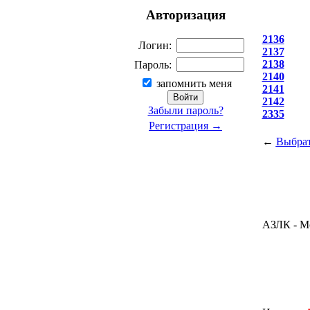
Авторизация
2136
Логин:
2137
2138
Пароль:
2140
запомнить меня
2141
2142
Забыли пароль?
2335
Регистрация →
←
Выбрат
АЗЛК - М