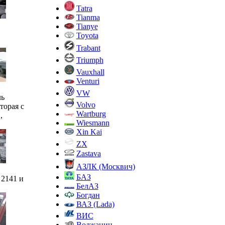
Tatra
Tianma
Tianye
Toyota
Trabant
Triumph
Vauxhall
Venturi
VW
ль
Volvo
торая с
Wartburg
,
Wiesmann
Xin Kai
ZX
Zastava
АЗЛК (Москвич)
БАЗ
 2141 и
БелАЗ
Богдан
ВАЗ (Lada)
ВИС
Волжанин