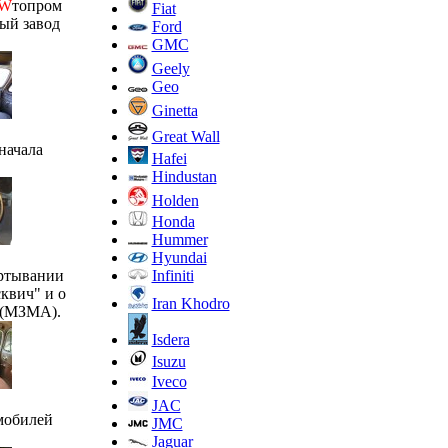
W
топром
Fiat
ый завод
Ford
GMC
Geely
Geo
Ginetta
Great Wall
начала
Hafei
Hindustan
Holden
Honda
Hummer
Hyundai
Infiniti
ёртывании
квич" и о
Iran Khodro
 (МЗМА).
Isdera
Isuzu
Iveco
JAC
мобилей
JMC
Jaguar