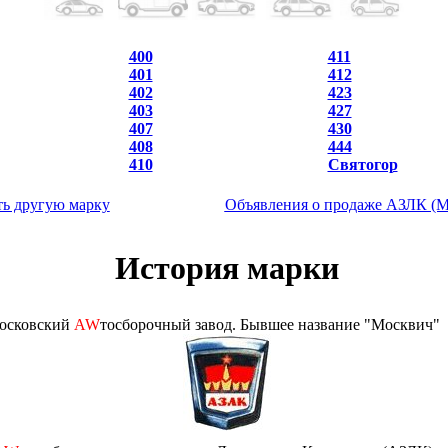
400
411
401
412
402
423
403
427
407
430
408
444
410
Святогор
ь другую марку
Объявления о продаже АЗЛК (М
История марки
осковский
AW
тосборочный завод. Бывшее название "Москвич"