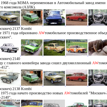
е 1968 года МЗМА переименован в Автомобильный завод имени
го комсомола (АЗЛК).
сквич) 2137 Kombi
е 1971 года образовано
AW
томобильное производственное объе
сквич".
сквич) 2140
ду с главного конвейера завода сошел двухмиллионный
AW
томо
-412".
сквич) 2138 Kombi
 1975 года начато производство новых
AW
томобилей "Москвич-
-2140".