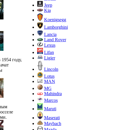
Jeep
Kia
Koenigsegg
Lamborghini
Lancia
Land Rover
Lexus
Lifan
Ligier
 1954 году,
начат
Lincoln
ы
Lotus
MAN
MG
Mahindra
Marcos
нным
Maruti
юсселе
ми.
Maserati
Maybach
Mazda