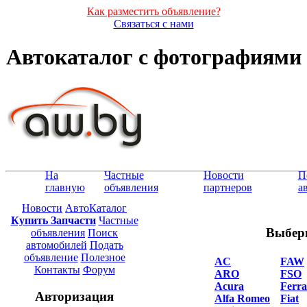
Как разместить объявление?
Связаться с нами
Автокаталог с фотографиями
На
Частные
Новости
П
главную
объявления
партнеров
а
Новости
АвтоКаталог
Купить Запчасти
Частные
Выбер
объявления
Поиск
автомобилей
Подать
объявление
Полезное
AC
FAW
Контакты
Форум
ARO
FSO
Acura
Ferra
Авторизация
Alfa Romeo
Fiat