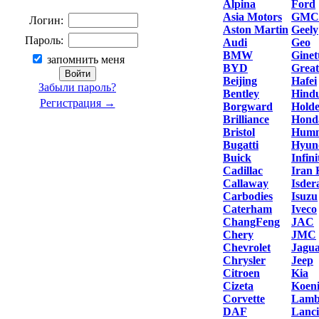
Alpina
Ford
Asia Motors
GMC
Логин:
Aston Martin
Geely
Пароль:
Audi
Geo
BMW
Ginet
запомнить меня
BYD
Great
Beijing
Hafei
Забыли пароль?
Bentley
Hind
Регистрация →
Borgward
Hold
Brilliance
Hond
Bristol
Hum
Bugatti
Hyun
Buick
Infini
Cadillac
Iran
Callaway
Isder
Carbodies
Isuzu
Caterham
Iveco
ChangFeng
JAC
Chery
JMC
Chevrolet
Jagu
Chrysler
Jeep
Citroen
Kia
Cizeta
Koeni
Corvette
Lamb
DAF
Lanc