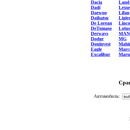
Dacia
Land
Dadi
Lexu
Daewoo
Lifan
Daihatsu
Ligie
De Lorean
Linco
DeTomaso
Lotus
Derways
MAN
Dodge
MG
Doninvest
Mahi
Eagle
Marc
Excalibur
Maru
Сра
Автомобиль: