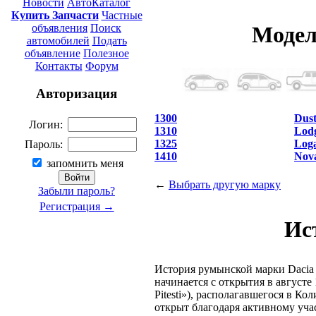
Новости
АвтоКаталог
Купить Запчасти
Частные
объявления
Поиск
Модел
автомобилей
Подать
объявление
Полезное
Контакты
Форум
Авторизация
1300
Dust
Логин:
1310
Lod
1325
Log
Пароль:
1410
Nov
запомнить меня
←
Выбрать другую марку
Забыли пароль?
Регистрация →
Ис
История румынской марки Dacia 
начинается с открытия в августе 
Pitesti»), располагавшегося в К
открыт благодаря активному уча