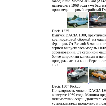
завод Pitesti Motor-Car Plant (А
начале лета 1968 года уже был н
произведен первый серийный D
Dacia 1325
Выпуск DACIA 1100, практически
крупноузловой сборкой, из маши
Франции. От Renault 8 машина 
серией выпускалась модель 1100
соревнований. От серийной маш
более широкими колесами и нал
продержалась на конвейере вплот
1300.
Dacia 1307 Pickup
Популярность модели DACIA 130
в августе 1969 года. Машина пр
пятиместный седан. Двигатель об
устанавливался продольно и поз