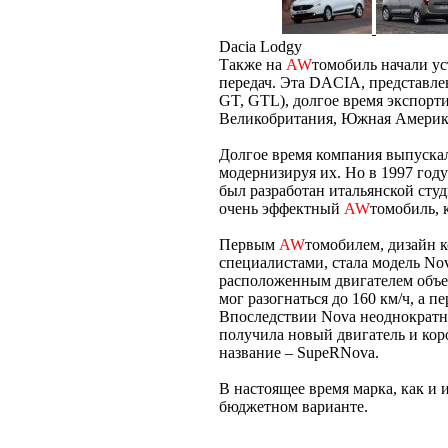
Dacia Lodgy
Также на
AW
томобиль начали у
передач. Эта DACIA, представле
GT, GTL), долгое время экспорти
Великобритания, Южная Америк
Долгое время компания выпускал
модернизируя их. Но в 1997 году
был разработан итальянской студ
очень эффектный
AW
томобиль, 
Первым
AW
томобилем, дизайн 
специалистами, стала модель No
расположенным двигателем объем
мог разогнаться до 160 км/ч, а п
Впоследствии Nova неоднократно
получила новый двигатель и короб
название – SupeRNova.
В настоящее время марка, как и 
бюджетном варианте.