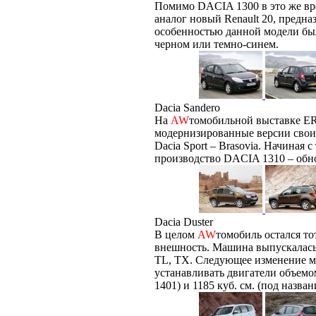
Помимо DACIA 1300 в это же вр
аналог новый Renault 20, предн
особенностью данной модели было
черном или темно-синем.
Dacia Sandero
На
AW
томобильной выставке ER
модернизированные версии свои
Dacia Sport – Brasovia. Начиная 
производство DACIA 1310 – обн
Dacia Duster
В целом
AW
томобиль остался т
внешность. Машина выпускалась 
TL, TX. Следующее изменение маш
устанавливать двигатели объемо
1401) и 1185 куб. см. (под назв