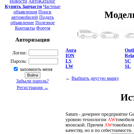
Новости
АвтоКаталог
Купить Запчасти
Частные
объявления
Поиск
Модел
автомобилей
Подать
объявление
Полезное
Контакты
Форум
Авторизация
Aura
Out
Логин:
ION
Rel
LS
SC
Пароль:
LW
SL
запомнить меня
←
Выбрать другую марку
Забыли пароль?
Регистрация →
Ис
Saturn - дочернее предприятие Ge
уровню технологии
AW
томобиль
японской. Причем
AW
томобили 
качеству, но и по себестоимости.