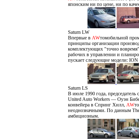
японским ни по цене, ни по качес
Saturn LW
Впервые в
AW
томобильной про
принципы организации производ
комплектующих "точно вовремя"
рабочих в управлении и планир
пускает следующие модели: ION 
Saturn LS
В июле 1990 года, председатель
United Auto Workers — Оуэн Биб
конвейера в Спринг Хилл,
AW
т
неоднозначными. По данным The W
амбициозным.