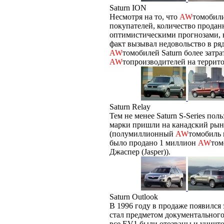
Saturn ION
Несмотря на то, что
AW
томобили
покупателей, количество продан
оптимистическими прогнозами, в 
факт вызывал недовольство в ря
AW
томобилей Saturn более затр
AW
топроизводителей на терри
Saturn Relay
Тем не менее Saturn S-Series пол
марки пришли на канадский рын
(полумиллионный
AW
томобиль 
было продано 1 миллион
AW
том
Джаспер (Jasper)).
Saturn Outlook
В 1996 году в продаже появился 
стал предметом документального
все EV1 были отозваны и уничто