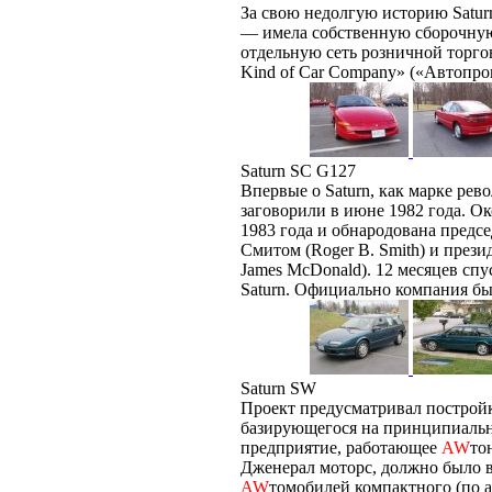
За свою недолгую историю Satur
— имела собственную сборочную
отдельную сеть розничной торго
Kind of Car Company» («Автопро
Saturn SC G127
Впервые о Saturn, как марке р
заговорили в июне 1982 года. О
1983 года и обнародована пред
Смитом (Roger B. Smith) и пре
James McDonald). 12 месяцев сп
Saturn. Официально компания был
Saturn SW
Проект предусматривал построй
базирующегося на принципиальн
предприятие, работающее
AW
то
Дженерал моторс, должно было в
AW
томобилей компактного (по 