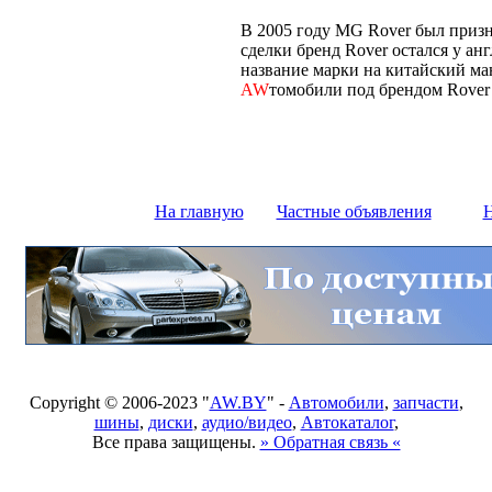
В 2005 году MG Rover был призн
сделки бренд Rover остался у ан
название марки на китайский ма
AW
томобили под брендом Rover
На главную
Частные объявления
Н
Copyright © 2006-2023 "
AW.BY
" -
Автомобили
,
запчасти
,
шины
,
диски
,
аудио/видео
,
Автокаталог
,
Все права защищены.
» Обратная связь «