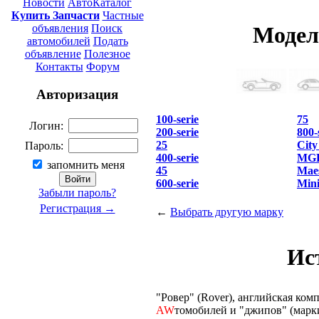
Новости
АвтоКаталог
Купить Запчасти
Частные
объявления
Поиск
Модел
автомобилей
Подать
объявление
Полезное
Контакты
Форум
Авторизация
100-serie
75
Логин:
200-serie
800-
25
City
Пароль:
400-serie
MG
запомнить меня
45
Mae
600-serie
Min
Забыли пароль?
Регистрация →
←
Выбрать другую марку
Ис
"Ровер" (Rover), английская ко
AW
томобилей и "джипов" (марки