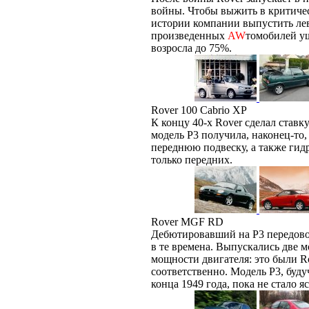
войны. Чтобы выжить в критиче
истории компании выпустить лев
произведенных
AW
томобилей уш
возросла до 75%.
Rover 100 Cabrio XP
К концу 40-х Rover сделал ставк
модель P3 получила, наконец-то
переднюю подвеску, а также гид
только передних.
Rover MGF RD
Дебютировавший на P3 передовой
в те времена. Выпускались две 
мощности двигателя: это были Ro
соответственно. Модель P3, буду
конца 1949 года, пока не стало я