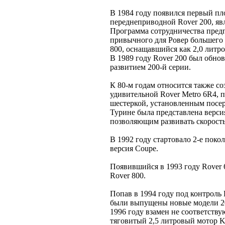
В 1984 году появился первый пл
переднеприводной Rover 200, яв
Программа сотрудничества предп
привычного для Ровер большего 
800, оснащавшийся как 2,0 литр
В 1989 году Rover 200 был обнов
развитием 200-й серии.
К 80-м годам относится также со
удивительной Rover Metro 6R4, 
шестеркой, установленным посер
Турине была представлена версия
позволяющим развивать скорость
В 1992 году стартовало 2-е поко
версия Coupe.
Появившийся в 1993 году Rover
Rover 800.
Попав в 1994 году под контрол
были выпущены новые модели 200
1996 году взамен не соответств
тяговитый 2,5 литровый мотор K