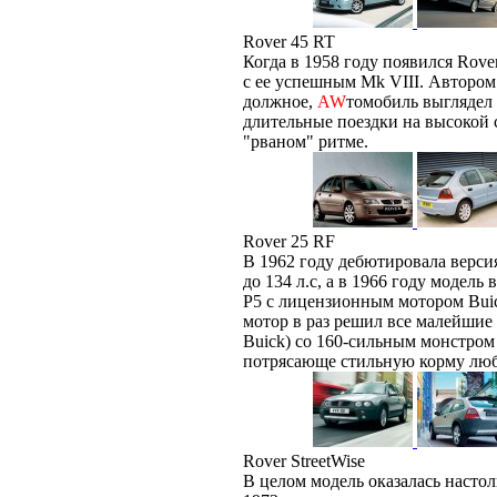
Rover 45 RT
Когда в 1958 году появился Rover
с ее успешным Mk VIII. Автором 
должное,
AW
томобиль выглядел
длительные поездки на высокой с
"рваном" ритме.
Rover 25 RF
В 1962 году дебютировала верси
до 134 л.с, а в 1966 году модель
P5 с лицензионным мотором Bui
мотор в раз решил все малейшие
Buick) со 160-сильным монстром
потрясающе стильную корму любо
Rover StreetWise
В целом модель оказалась насто