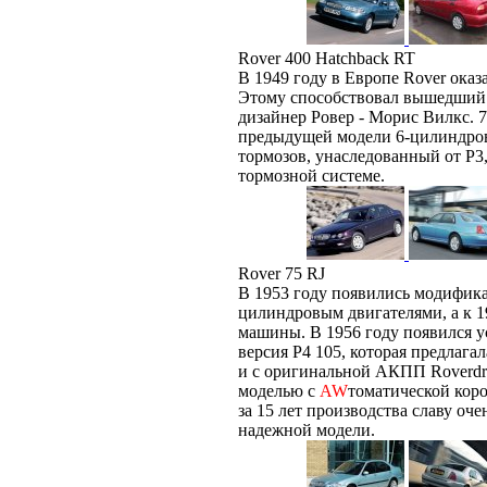
Rover 400 Hatchback RT
В 1949 году в Европе Rover оказ
Этому способствовал вышедший 
дизайнер Ровер - Морис Вилкс. 7
предыдущей модели 6-цилиндров
тормозов, унаследованный от P3
тормозной системе.
Rover 75 RJ
В 1953 году появились модифика
цилиндровым двигателями, а к 1
машины. В 1956 году появился у
версия P4 105, которая предлага
и с оригинальной АКПП Roverdri
моделью с
AW
томатической коро
за 15 лет производства славу оч
надежной модели.