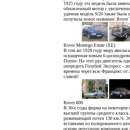
1925 году эта модель была замен
обновленный мотор с увеличенны
удачная модель 9/20 также была
получила новое название: Rover 
Rover Montego Estate (XE)
В том же 1928 году миру явилась 
оснащенная новым 6-цилиндровы
Поппе. На этот раз двигатель од
опередить Голубой Экспресс - л
времена через всю Францию: от 
славой!
Rover 800
В 30-е годы фирма на некоторое
высшей группы среднего класса.
развивающий почти 130 км./ч. Э
вставками из полированного шпо
основу репутации компании как