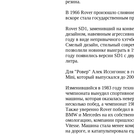
резина.
В 1966 Rover произошло слияние
вскоре стала государственным пр
Rover SD1, заменивший на конвей
дизайном, навеянным агрессивным
году в виде непривычного хэтчб
Смелый дизайн, стильный совре
позволили новинке выиграть в 1
году появились версии SD1 с дв
литра.
Для "Ровер" Алек Иссигонис в г
Mini, который выпускался до 2000
Изменившийся в 1983 году техни
чемпионата вынудил спортивное
машины, которая оказалась неве
несколько побед, а чемпионат 19
Также уверенно Rover победил в
BMW и Mercedes на их собственн
омологацию, компании пришлос
Vitesse. Машина стала менее ко
на дороге, и катапультировала езд