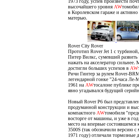
1973 году, успев произвести по
высочайшего уровня
AW
томобил
в Королевском гараже и активно
матерью.
Rover City Rover
Прототип Rover Jet 1 с турбиной
Питер Вилкс, сумевший развить 
нажать на акселератор сильнее.
достигли больших успехов в
AW
Ричи Гинтер за рулем Rover-BRM
легендарной гонке "24-часа Ле-М
1961 на
AW
тосалоне публике пр
явно угадывался будущий серий
Новый Rover P6 был представлен
продуманной конструкции и высо
компактного
AW
томобиля "предс
восторге от машины, и уже в го
место на впервые состоявшемся 
3500S (так обозначили версию с
1971 году) отличали тормозные 