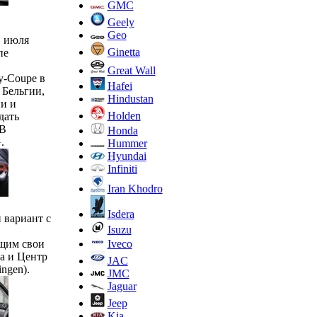
GMC
Geely
Geo
1 июля
Ginetta
пе
Great Wall
y-Coupe в
Hafei
 Бельгии,
Hindustan
и и
Holden
дать
 В
Honda
.
Hummer
Hyundai
Infiniti
Iran Khodro
Isdera
 вариант с
Isuzu
Iveco
ющим свои
а и Центр
JAC
ngen).
JMC
Jaguar
Jeep
Kia