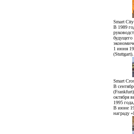
Smart City
В 1989 го
руководст
будущего
экономиче
1 июня 19
(Stuttgart).
Smart Cros
В сентяб
(Frankfur
октября в
1995 года
В июне 19
награду «E