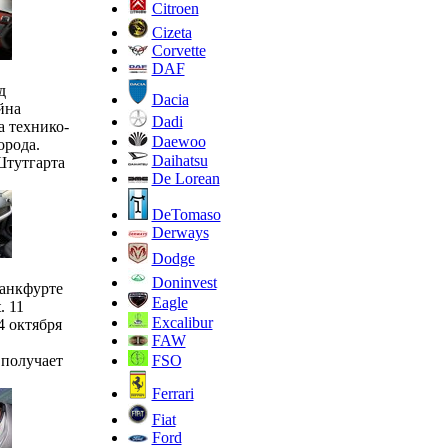
Citroen
Cizeta
Corvette
DAF
д
Dacia
йна
Dadi
а технико-
Daewoo
орода.
Daihatsu
Штутгарта
De Lorean
DeTomaso
Derways
Dodge
Doninvest
анкфурте
Eagle
. 11
Excalibur
4 октября
FAW
FSO
 получает
Ferrari
Fiat
Ford