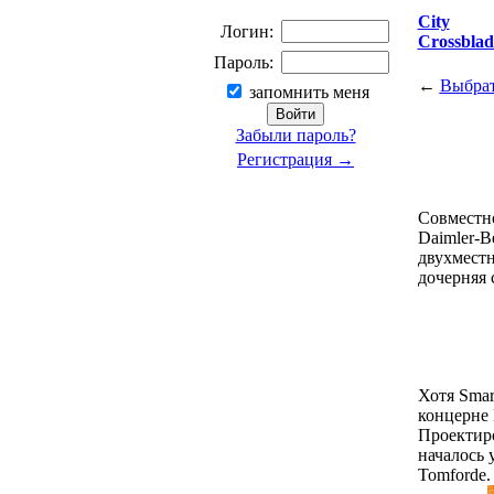
City
Логин:
Crossblad
Пароль:
←
Выбрат
запомнить меня
Забыли пароль?
Регистрация →
Cовместн
Daimler-B
двухместн
дочерняя 
Хотя Smar
концерне 
Проектир
началось 
Tomforde.