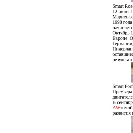
Smart Road
12 июня 1
Мариенфел
1998 года
начинаетс
Октябрь 1
Европе. О
Германии
Нидерланд
оставшиес
результат
Smart Forf
Премьера 
двигателе
В сентяб
AW
томоб
развития 