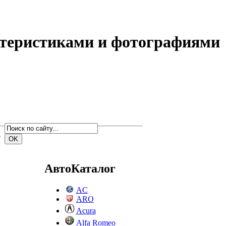
ктеристиками и фотографиями
м
АвтоКаталог
AC
ARO
Acura
Alfa Romeo