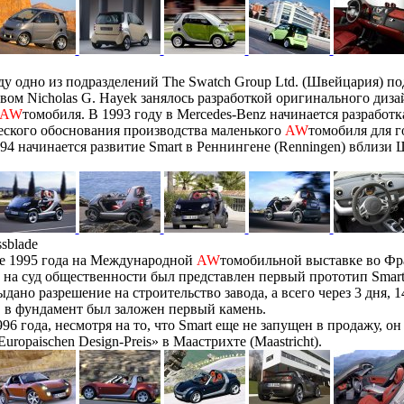
ду одно из подразделений The Swatch Group Ltd. (Швейцария) по
вом Nicholas G. Hayek занялось разработкой оригинального диза
AW
томобиля. В 1993 году в Mercedes-Benz начинается разработк
ского обоснования производства маленького
AW
томобиля для г
94 начинается развитие Smart в Реннингене (Renningen) вблизи 
sblade
ре 1995 года на Международной
AW
томобильной выставке во Фр
t) на суд общественности был представлен первый прототип Smart
ыдано разрешение на строительство завода, а всего через 3 дня, 1
, в фундамент был заложен первый камень.
96 года, несмотря на то, что Smart еще не запущен в продажу, он
uropaischen Design-Preis» в Маастрихте (Maastricht).