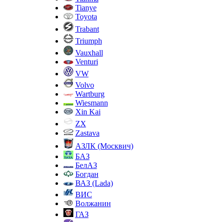
Tianye
Toyota
Trabant
Triumph
Vauxhall
Venturi
VW
Volvo
Wartburg
Wiesmann
Xin Kai
ZX
Zastava
АЗЛК (Москвич)
БАЗ
БелАЗ
Богдан
ВАЗ (Lada)
ВИС
Волжанин
ГАЗ