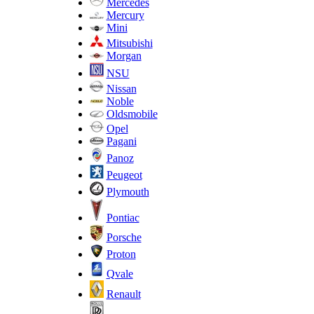
Mercedes
Mercury
Mini
Mitsubishi
Morgan
NSU
Nissan
Noble
Oldsmobile
Opel
Pagani
Panoz
Peugeot
Plymouth
Pontiac
Porsche
Proton
Qvale
Renault