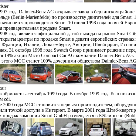
ster
997 года Daimler-Benz AG открывает завод в берлинском районе
ьде (Berlin-Marienfelde) по производству двигателей для Smart. 
 начинается производство Smart. 10 июля 1998 года по всей Евро
я предварительная продажа Smart.
998 года является официальной датой выхода на рынок Smart Cit
ткрыты центры по продаже Smart в девяти европейских странах:
, Франции, Италии, Люксембурге, Австрии, Швейцарии, Испани
ах. 31 октября 1998 года Swatch Group принимает решение пере
я 19% акций Micro Compact Car AG компании Daimler-Benz AG.
е этого MCC станет 100% дочерними обществом Daimler-Benz AG
our
кабриолета - сентябрь 1999 года. В ноябре 1999 года был показан
м cdi.
ре 2000 года МСС становится первым производителем, оборуду
или точкой доступа в Интернет. В марте 2001 года Штаб-квартир
и продаж компании Smart GmbH размещается в Бёблингене (Bobli