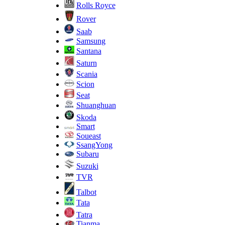
Rolls Royce
Rover
Saab
Samsung
Santana
Saturn
Scania
Scion
Seat
Shuanghuan
Skoda
Smart
Soueast
SsangYong
Subaru
Suzuki
TVR
Talbot
Tata
Tatra
Tianma