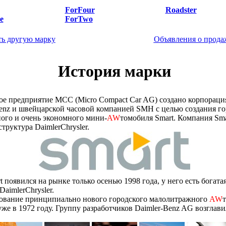
ForFour
Roadster
e
ForTwo
ь другую марку
Объявления о прода
История марки
ое предприятие MCC (Micro Compact Car AG) создано корпорац
enz и швейцарской часовой компанией SMH с целью создания го
ого и очень экономного мини-
AW
томобиля Smart. Компания Smar
структура DaimlerChrysler.
t появился на рынке только осенью 1998 года, у него есть богата
DaimlerChrysler.
ование принципиально нового городского малолитражного
AW
уже в 1972 году. Группу разработчиков Daimler-Benz AG возглави