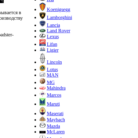
Koenigsegg
вывается в
Lamborghini
оизводству
Lancia
Land Rover
adster-
Lexus
Lifan
Ligier
Lincoln
Lotus
MAN
MG
Mahindra
Marcos
Maruti
Maserati
Maybach
Mazda
McLaren