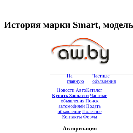
История марки Smart, модел
На
Частные
главную
объявления
Новости
АвтоКаталог
Купить Запчасти
Частные
объявления
Поиск
автомобилей
Подать
объявление
Полезное
Контакты
Форум
Авторизация