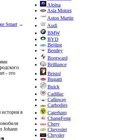
Alpina
Asia Motors
Aston Martin
же Smart
→
Audi
BMW
BYD
Beijing
Bentley
Borgward
иями
Brilliance
родского
t - это
Bristol
Bugatti
Buick
Cadillac
Callaway
Carbodies
я история в
Caterham
ChangFeng
томобиля
Chery
л Johann
Chevrolet
Chrysler