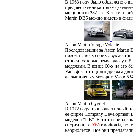
В 1963 году было объявлено о в
предшественника только увеличе
мощностью 282 л.с. Кстати, наи
Martin DB5 можно видеть в фильм
Aston Martin Virage Volante
Последовавший за Aston Martin 
похож на всех своих двухместны
относился к высшему классу и 
моделями. В конце 60-х на его 
Vantage c 6-ти цилиндровым дви
алюминиевым мотором V-8 в 5340
Aston Martin Cygnet
В 1972 году произошел новый по
ее фирме Company Development L
моделей "DB". В этот период ко
спортивных
AW
томобилей, полу
кабриолетов. Все они предлагал