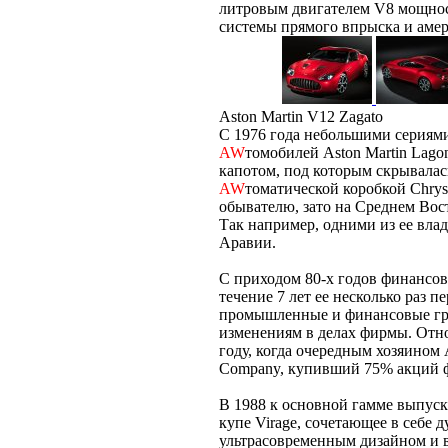
литровым двигателем V8 мощност
системы прямого впрыска и аме
Aston Martin V12 Zagato
С 1976 года небольшими сериями
AW
томобилей Aston Martin Lag
капотом, под которым скрывалась
AW
томатической коробкой Chrys
обывателю, зато на Среднем Вос
Так например, одними из ее вла
Аравии.
С приходом 80-х годов финансов
течение 7 лет ее несколько раз 
промышленные и финансовые гру
изменениям в делах фирмы. Отно
году, когда очередным хозяином 
Company, купивший 75% акций 
В 1988 к основной гамме выпуск
купе Virage, сочетающее в себе 
ультрасовременным дизайном и 