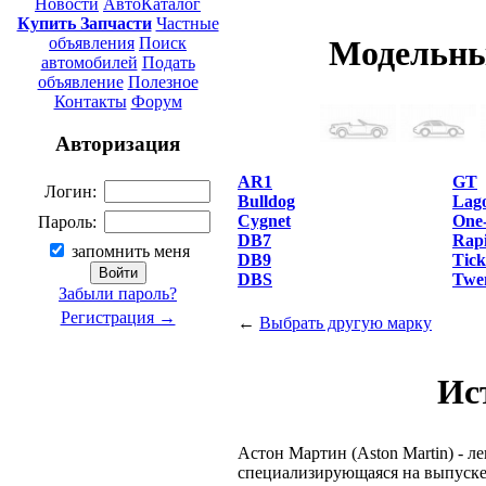
Новости
АвтоКаталог
Купить Запчасти
Частные
объявления
Поиск
Модельны
автомобилей
Подать
объявление
Полезное
Контакты
Форум
Авторизация
AR1
GT
Логин:
Bulldog
Lag
Cygnet
One
Пароль:
DB7
Rap
запомнить меня
DB9
Tick
DBS
Twe
Забыли пароль?
Регистрация →
←
Выбрать другую марку
Ис
Астон Мартин (Aston Martin) - л
специализирующаяся на выпуске