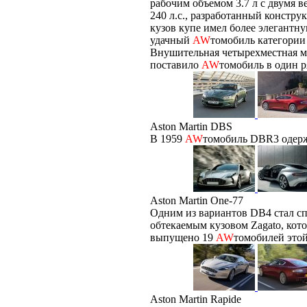
рабочим объемом 3.7 л с двумя
240 л.с., разработанный констр
кузов купе имел более элегантн
удачный
AW
томобиль категории
Внушительная четырехместная мо
поставило
AW
томобиль в один 
Aston Martin DBS
В 1959
AW
томобиль DBR3 одерж
Aston Martin One-77
Одним из вариантов DB4 стал с
обтекаемым кузовом Zagato, кото
выпущено 19
AW
томобилей этой
Aston Martin Rapide