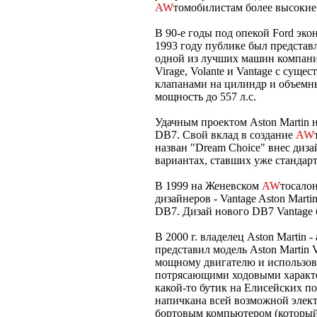
AW
томобилистам более высокие
В 90-е годы под опекой Ford эко
1993 году публике был представ
одной из лучших машин компани
Virage, Volante и Vantage с сущ
клапанами на цилиндр и объемны
мощность до 557 л.с.
Удачным проектом Aston Martin 
DB7. Свой вклад в создание
AW
назван "Dream Choice" внес диза
вариантах, ставших уже стандарто
В 1999 на Женевском
AW
тосало
дизайнеров - Vantage Aston Mart
DB7. Дизай нового DB7 Vantage
В 2000 г. владелец Aston Martin 
представил модель Aston Martin 
мощному двигателю и использо
потрясающими ходовыми характер
какой-то бутик на Елисейских по
напичкана всей возможной элек
бортовым компьютером (который