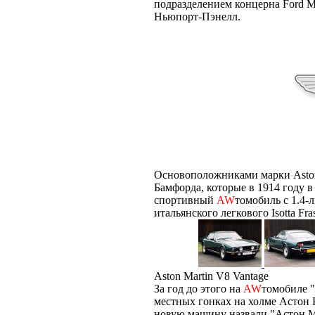
подразделением концерна Ford M
Ньюпорт-Пэнелл.
Основоположниками марки Aston
Бамфорда, которые в 1914 году 
спортивный
AW
томобиль с 1.4-
итальянского легкового Isotta Fras
Aston Martin V8 Vantage
За год до этого на
AW
томобиле "
местных гонках на холме Астон К
новую машину назвали "Астон М