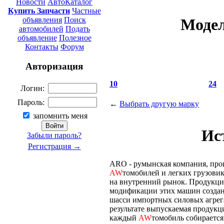
Новости
АвтоКаталог
Купить Запчасти
Частные
объявления
Поиск
Моде
автомобилей
Подать
объявление
Полезное
Контакты
Форум
Авторизация
10
24
Логин:
Пароль:
←
Выбрать другую марку
запомнить меня
Ис
Забыли пароль?
Регистрация →
ARO - румынская компания, пр
AW
томобилей и легких грузовик
на внутренний рынок. Продукция
модификации этих машин созданы
шасси импортных силовых агрег
результате выпускаемая продукци
каждый
AW
томобиль собирается