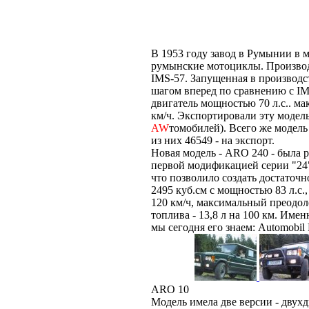
В 1953 году завод в Румынии в 
румынские мотоциклы. Произво
IMS-57. Запущенная в производс
шагом вперед по сравнению с I
двигатель мощностью 70 л.с.. м
км/ч. Экспортировали эту модель
AW
томобилей). Всего же модель
из них 46549 - на экспорт.
Новая модель - ARO 240 - была р
первой модификацией серии "24"
что позволило создать достаточ
2495 куб.см с мощностью 83 л.с.
120 км/ч, максимальный преодол
топлива - 13,8 л на 100 км. Име
мы сегодня его знаем: Automobi
ARO 10
Модель имела две версии - двухд