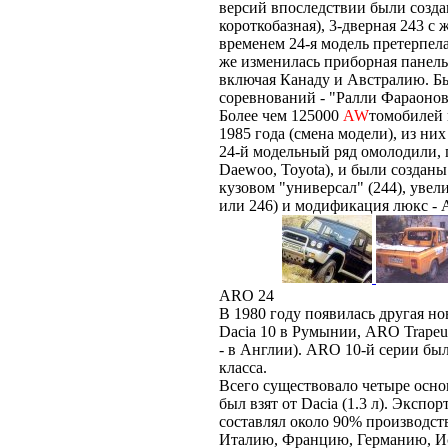
версий впоследствии были созд
короткобазная), 3-дверная 243 с
временем 24-я модель претерпел
же изменилась приборная панель
включая Канаду и Австралию. Б
соревнований - "Ралли Фараонов
Более чем 125000
AW
томобилей 
1985 года (смена модели), из ни
24-й модельный ряд омолодили, 
Daewoo, Toyota), и были созданы
кузовом "универсал" (244), уве
или 246) и модификация люкс - 
ARO 24
В 1980 году появилась другая но
Dacia 10 в Румынии, ARO Trapeur
- в Англии). ARO 10-й серии бы
класса.
Всего существовало четыре основ
был взят от Dacia (1.3 л). Экспор
составлял около 90% производст
Италию, Францию, Германию, И