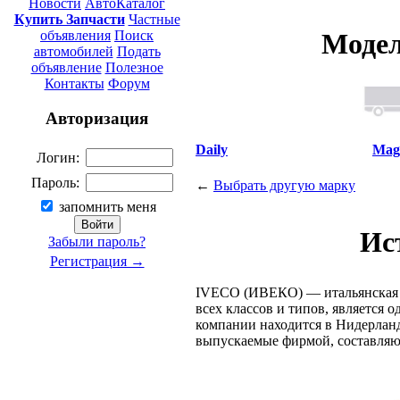
Новости
АвтоКаталог
Купить Запчасти
Частные
объявления
Поиск
Модел
автомобилей
Подать
объявление
Полезное
Контакты
Форум
Авторизация
Daily
Mag
Логин:
Пароль:
←
Выбрать другую марку
запомнить меня
Ис
Забыли пароль?
Регистрация →
IVECO (ИВЕКО) — итальянская к
всех классов и типов, является 
компании находится в Нидерланд
выпускаемые фирмой, составляют