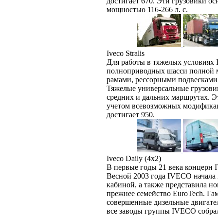
достигает 670. Эти грузовики 
мощностью 116-266 л. с.
Iveco Stralis
Для работы в тяжелых условиях
полноприводных шасси полной м
рамами, рессорными подвесками
Тяжелые универсальные грузовик
средних и дальних маршрутах. Эт
учетом всевозможных модификац
достигает 950.
Iveco Daily (4х2)
В первые годы 21 века концерн
Весной 2003 года IVECO начала 
кабиной, а также представила но
прежнее семейство EuroTech. Гам
совершенные дизельные двигате
все заводы группы IVECO собрал