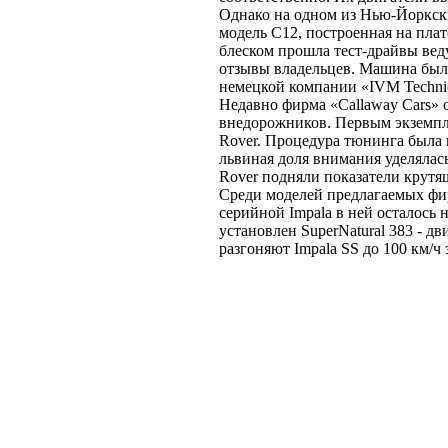
Однако на одном из Нью-Йоркс
модель С12, построенная на платф
блеском прошла тест-драйвы ве
отзывы владельцев. Машина была
немецкой компании «IVM Technic
Недавно фирма «Callaway Cars» 
внедорожников. Первым экземпл
Rover. Процедура тюнинга была 
львиная доля внимания уделялась
Rover подняли показатели крутя
Среди моделей предлагаемых фирм
серийной Impala в ней осталось 
установлен SuperNatural 383 - дв
разгоняют Impala SS до 100 км/ч 