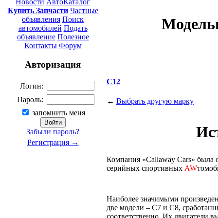
Новости
АвтоКаталог
Купить Запчасти
Частные
объявления
Поиск
Модель
автомобилей
Подать
объявление
Полезное
Контакты
Форум
Авторизация
C12
Логин:
Пароль:
←
Выбрать другую марку
запомнить меня
Ис
Забыли пароль?
Регистрация →
Компания «Сallaway Cars» была 
серийных спортивных
AW
томоб
Наиболее значимыми произведен
две модели – С7 и С8, сработанны
соответственно. Их двигатели вы