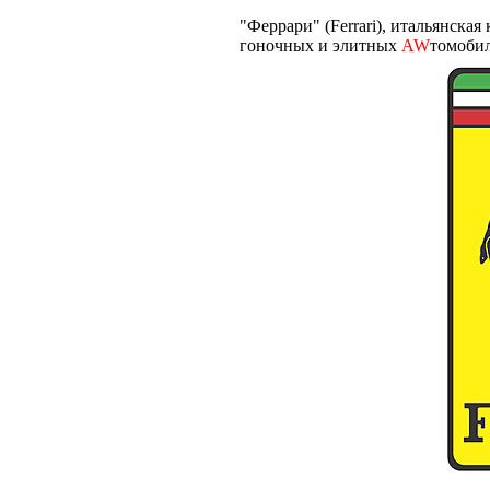
"Феррари" (Ferrari), итальянска
гоночных и элитных
AW
томобил