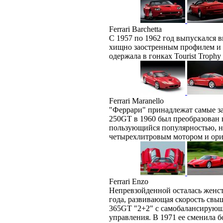
Ferrari Barchetta
С 1957 по 1962 год выпускался 
хищно заостренным профилем и 
одержала в гонках Tourist Trophy 
Ferrari Maranello
"Феррари" принадлежат самые з
250GT в 1960 был преобразован 
пользующийся популярностью, на
четырехлитровым мотором и ор
Ferrari Enzo
Непревзойденной осталась женств
года, развивающая скорость свы
365GT "2+2" с самобалансирующе
управления. В 1971 ее сменила б