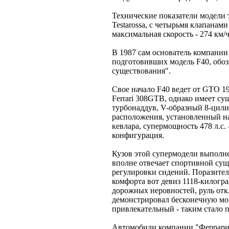
Технические показатели модели 
Testarossa, с четырьмя клапанами
максимальная скорость - 274 км/ч
В 1987 сам основатель компании
подготовивших модель F40, обоз
существования".
Свое начало F40 ведет от GTO 19
Ferrari 308GTB, однако имеет с
турбонаддув, V-образный 8-цили
расположения, установленный н
кевлара, супермощность 478 л.с. 
конфигурация.
Кузов этой супермодели выполнен
вполне отвечает спортивной сущ
регулировки сидений. Поразител
комфорта вот девиз 1118-килогра
дорожных неровностей, руль отк
демонстрировал бесконечную мо
привлекательный - таким стало 
Автомобили компании "Феррари"