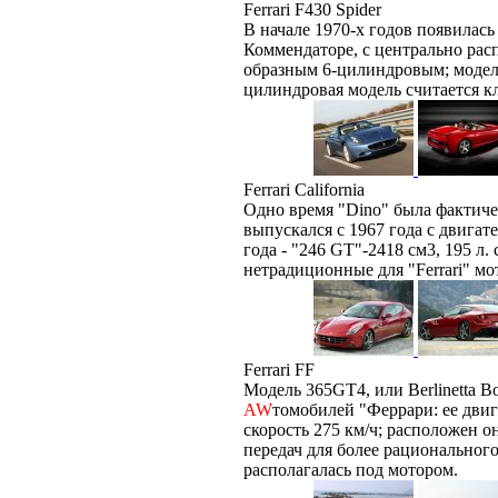
Ferrari F430 Spider
В начале 1970-х годов появилась
Коммендаторе, с центрально ра
образным 6-цилиндровым; модель
цилиндровая модель считается к
Ferrari California
Одно время "Dino" была фактич
выпускался с 1967 года с двигате
года - "246 GT"-2418 см3, 195 л. 
нетрадиционные для "Ferrari" мо
Ferrari FF
Модель 365GT4, или Berlinetta B
AW
томобилей "Феррари: ее двиг
скорость 275 км/ч; расположен о
передач для более рациональног
располагалась под мотором.