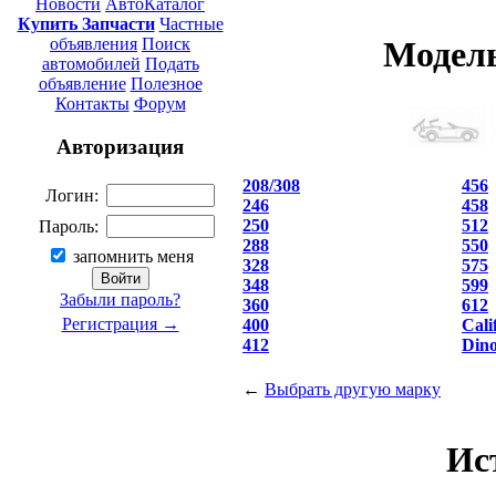
Новости
АвтоКаталог
Купить Запчасти
Частные
объявления
Поиск
Модель
автомобилей
Подать
объявление
Полезное
Контакты
Форум
Авторизация
208/308
456
Логин:
246
458
250
512
Пароль:
288
550
запомнить меня
328
575
348
599
Забыли пароль?
360
612
Регистрация →
400
Cali
412
Din
←
Выбрать другую марку
Ис