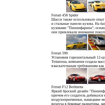
Ferrari 458 Spider
Шасси также использовало опыт 
и стальные панели кузова. На ба
кузовами "Пининфарина"; осна
они привлекали внимание покупа
Ferrari 599
Установив горизонтальный 12-ц
Testarossa, компания создала 
взыскательным требованиям как 
Ferrari F12 Berlinetta
Яркий броский дизайн "Пининфа
причем его создатель добивался 
воздухоприемники, нашедшие мн
воздуха в боковые радиаторы, з