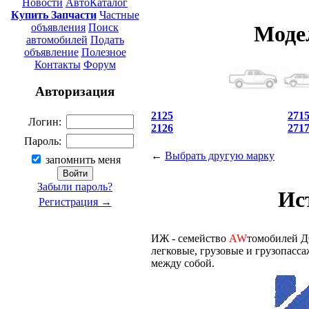
Новости
АвтоКаталог
Купить Запчасти
Частные
объявления
Поиск
Моде
автомобилей
Подать
объявление
Полезное
Контакты
Форум
Авторизация
2125
271
Логин:
2126
271
Пароль:
←
Выбрать другую марку
запомнить меня
Забыли пароль?
Ис
Регистрация →
ИЖ - семейство
AW
томобилей Д
легковые, грузовые и грузопасс
между собой.