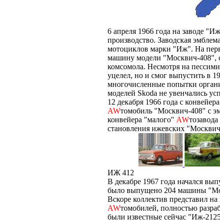
6 апреля 1966 года на заводе "
производство. Заводская эмблем
мотоциклов марки "Иж". На перв
машину модели "Москвич-408", 
комсомола. Несмотря на пессим
уцелел, но и смог выпустить в 1
многочисленные попытки организ
моделей Skoda не увенчались ус
12 декабря 1966 года с конвейе
AW
томобиль "Москвич-408" с эм
конвейера "малого"
AW
тозавода
становления ижевских "Москви
ИЖ 412
В декабре 1967 года начался вып
было выпущено 204 машины "М
Вскоре коллектив представил на
AW
томобилей, полностью разра
были известные сейчас "Иж-2125