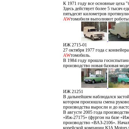
К 1971 году все основные цеха 
Здесь действует более 5 тысяч е
пятьдесят километров протянули
AW
томобиля выполняют роботы
ИЖ 2715-01
27 октября 1977 года с конвейе
AW
томобиль.
В 1984 году прошла госиспытани
производство новая базовая мод
ИЖ 21251
В дальнейшем наблюдался застой 
котором произошла смена руково
производства выросли и до наст
В августе 2005 года производст
«Иж-27175» (фургон на базе «Иж
производство «ВАЗ-2106». Нача
корейской компании KIA Motors C