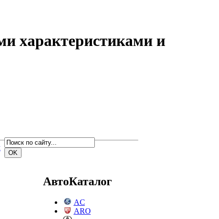
ми характеристиками и
м
АвтоКаталог
AC
ARO