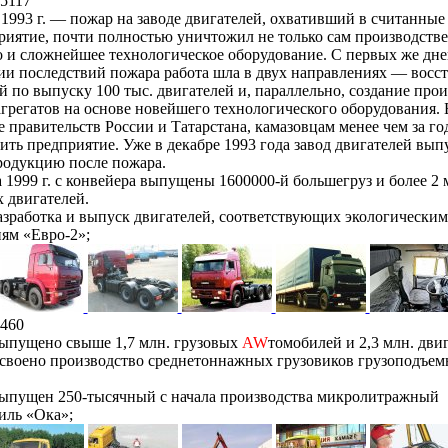
5117
 1993 г. — пожар на заводе двигателей, охвативший в считанны
риятие, почти полностью уничтожил не только сам производств
о и сложнейшее технологическое оборудование. С первых же дне
и последствий пожара работа шла в двух направлениях — восс
 по выпуску 100 тыс. двигателей и, параллельно, создание прои
грегатов на основе новейшего технологического оборудования. 
 правительств России и Татарстана, камазовцам менее чем за го
ить предприятие. Уже в декабре 1993 года завод двигателей вып
родукцию после пожара.
а 1999 г. с конвейера выпущены 1600000-й большегруз и более 2
 двигателей.
зработка и выпуск двигателей, соответствующих экологическим
ям «Евро-2»;
460
ыпущено свыше 1,7 млн. грузовых
AW
томобилей и 2,3 млн. двиг
своено производство среднетоннажных грузовиков грузоподъем
ыпущен 250-тысячный с начала производства микролитражный
иль «Ока»;