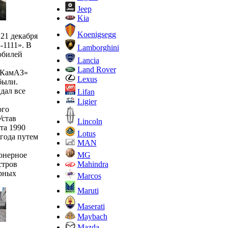
Jeep
Kia
Koenigsegg
21 декабря
-1111». В
Lamborghini
обилей
Lancia
Land Rover
«КамАЗ»
Lexus
были.
дал все
Lifan
Ligier
ого
Устав
Lincoln
та 1990
Lotus
года путем
MAN
MG
онерное
Mahindra
стров
ерных
Marcos
Maruti
Maserati
Maybach
Mazda