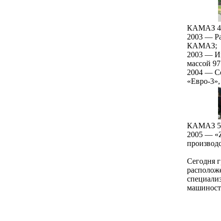
КАМАЗ 4
2003 — Ра
КАМАЗ;
2003 — И
массой 97
2004 — С
«Евро-3»,
КАМАЗ 5
2005 — «Z
производс
Сегодня 
располож
специализ
машиност