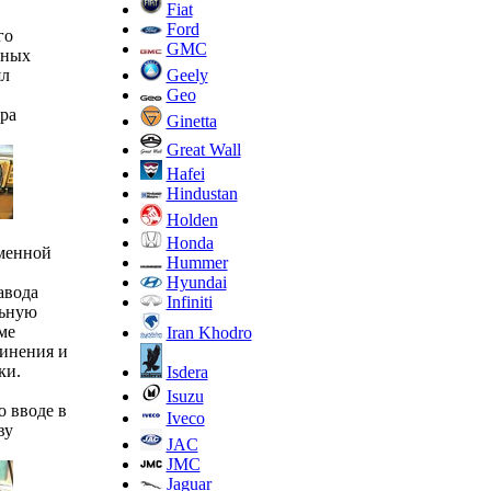
Fiat
Ford
го
GMC
зных
Geely
ял
Geo
ра
Ginetta
Great Wall
Hafei
Hindustan
Holden
Honda
еменной
Hummer
Hyundai
авода
Infiniti
льную
ме
Iran Khodro
динения и
ки.
Isdera
Isuzu
 вводе в
Iveco
ву
JAC
JMC
Jaguar