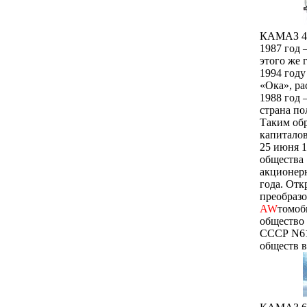
КАМАЗ 4
1987 год
этого же 
1994 году
«Ока», р
1988 год 
страна по
Таким обр
капиталов
25 июня 1
общества
акционер
года. Отк
преобраз
AW
томоб
общество 
СССР N61
обществ в