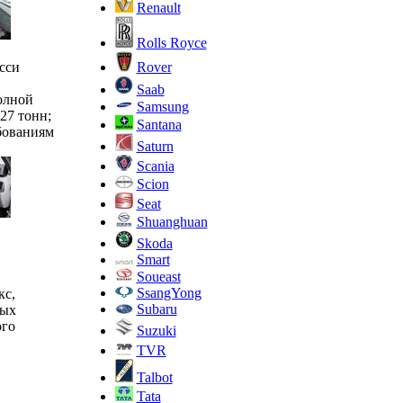
Renault
Rolls Royce
Rover
сси
Saab
олной
Samsung
27 тонн;
Santana
бованиям
Saturn
Scania
Scion
Seat
Shuanghuan
Skoda
Smart
Soueast
SsangYong
кс,
Subaru
ных
ого
Suzuki
TVR
Talbot
Tata