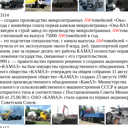
3114
 — создано производство микролитражных
AW
томобилей «Ока». 
года с конвейера сошла первая камская микролитражка «Ока-ВАЗ
 введен в строй завод по производству микролитражных
AW
том
ассчитанный на выпуск 75000
AW
томобилей в год.
— по подсчетам специалистов, с начала выпуска
AW
томобилей 
лучила от их эксплуатации около 8 млрд. руб. транспортной при
азом, уже за первые десять лет работы КАМАЗ полностью оправ
ложения государства, связанные с его строительством.
990 г. — правительство приняло решение о создании акционерн
 «КАМАЗ» на базе имущества производственного объединения. 
ного общества «КАМАЗ» утвержден на общем собрании 11 авгус
рытое акционерное общество «КАМАЗ» создано 23 августа 1990 
ования производственного объединения «КамАЗ» Министерства
ильного и сельскохозяйственного машиностроения СССР в акци
открытого типа в соответствии с Постановлением Совета Мини
6 от 25.06.90 г. ОАО «КАМАЗ» стало одним из первых акцион
 Советском Союзе.