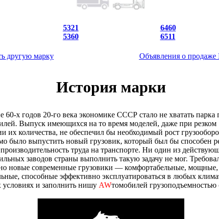
5321
6460
5360
6511
ь другую марку
Объявления о продаж
История марки
е 60-х годов 20-го века экономике СССР стало не хватать парка
илей. Выпуск имеющихся на то время моделей, даже при резком
 их количества, не обеспечил бы необходимый рост грузооборо
о было выпустить новый грузовик, который был бы способен р
производительность труда на транспорте. Ни один из действую
ильных заводов страны выполнить такую задачу не мог. Требова
но новые современные грузовики — комфортабельные, мощные,
ьные, способные эффективно эксплуатироваться в любых клима
 условиях и заполнить нишу
AW
томобилей грузоподъемностью о