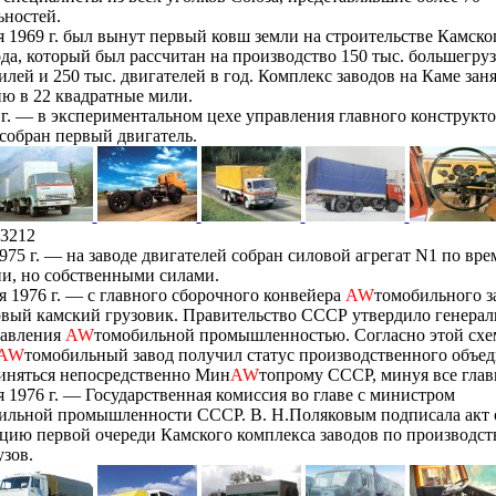
ьностей.
я 1969 г. был вынут первый ковш земли на строительстве Камско
ода, который был рассчитан на производство 150 тыс. большегру
лей и 250 тыс. двигателей в год. Комплекс заводов на Каме зан
ю в 22 квадратные мили.
г. — в экспериментальном цехе управления главного конструкто
обран первый двигатель.
3212
975 г. — на заводе двигателей собран силовой агрегат N1 по вр
и, но собственными силами.
я 1976 г. — с главного сборочного конвейера
AW
томобильного з
рвый камский грузовик. Правительство СССР утвердило генера
равления
AW
томобильной промышленностью. Согласно этой схе
AW
томобильный завод получил статус производственного объе
иняться непосредственно Мин
AW
топрому СССР, минуя все глав
я 1976 г. — Государственная комиссия во главе с министром
ильной промышленности СССР. В. Н.Поляковым подписала акт о
цию первой очереди Камского комплекса заводов по производст
зов.