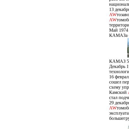
национал
13 декабр
AW
тозав
AW
томоби
территори
Май 1974 
КАМАЗа с
КАМАЗ 5
Декабрь 1
технологи
16 феврал
сошел пе
схему уп
Камский
стал подч
29 декабр
AW
томоб
эксплуата
большегру