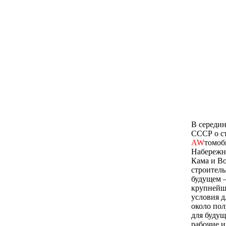
В середи
СССР о ст
AW
томоб
Набережн
Кама и Во
строитель
будущем —
крупнейше
условия д
около пол
для буду
рабочие и