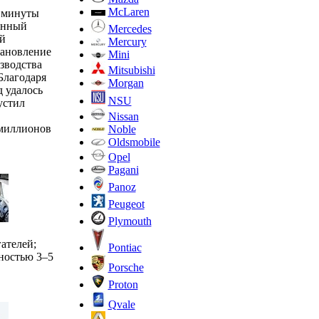
McLaren
е минуты
енный
Mercedes
й
Mercury
тановление
Mini
зводства
Mitsubishi
Благодаря
Morgan
д удалось
NSU
устил
Nissan
 миллионов
Noble
Oldsmobile
Opel
Pagani
Panoz
Peugeot
Plymouth
ателей;
Pontiac
ностью 3–5
Porsche
Proton
Qvale