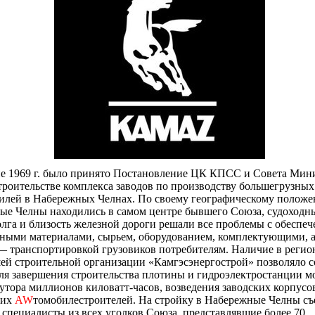
не 1969 г. было принято Постановление ЦК КПСС и Совета Мин
роительстве комплекса заводов по производству большегрузных
илей в Набережных Челнах. По своему географическому полож
ые Челны находились в самом центре бывшего Союза, судоходн
лга и близость железной дороги решали все проблемы с обеспе
ными материалами, сырьем, оборудованием, комплектующими, а
 транспортировкой грузовиков потребителям. Наличие в регио
й строительной организации «Камгэсэнергострой» позволяло со
ля завершения строительства плотины и гидроэлектростанции 
утора миллионов киловатт-часов, возведения заводских корпусо
щих
AW
томобилестроителей. На стройку в Набережные Челны съ
 специалисты из всех уголков Союза, представлявшие более 70