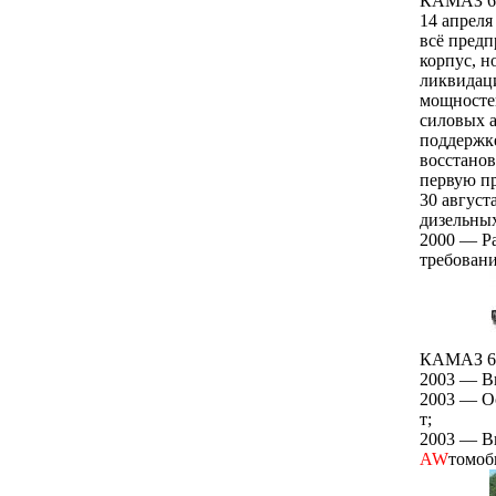
КАМАЗ 6
14 апреля
всё предп
корпус, н
ликвидаци
мощностей
силовых а
поддержке
восстанов
первую п
30 август
дизельных
2000 — Ра
требовани
КАМАЗ 6
2003 — В
2003 — О
т;
2003 — В
AW
томоб