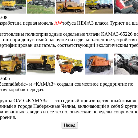
308
зработана первая модель
AW
тобуса НЕФАЗ класса Турист на ша
зготовлены полноприводные седельные тягачи КАМАЗ-65226 п
 тонн при допустимой нагрузке на седельно-сцепное устройство 
ертифицирован двигатель, соответствующий экологическим тре
3605
aenradfabric» и «КАМАЗ» создали совместное предприятие по
тву коробок передач.
группа ОАО «КАМАЗ» — это единый производственный компле
енный в городе Набережные Челны, включающий в себя 9 круп
ированных заводов и все технологические переделы современн
роения.