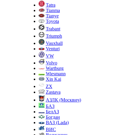
Tatra
Tianma
Tianye
Toyota
Trabant
Triumph
Vauxhall
Venturi
VW
Volvo
Wartburg
Wiesmann
Xin Kai
ZX
Zastava
АЗЛК (Москвич)
БАЗ
БелАЗ
Богдан
ВАЗ (Lada)
ВИС
Волжанин