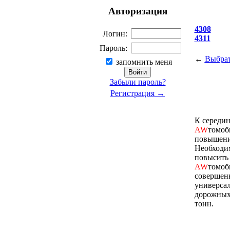
Авторизация
4308
Логин:
4311
Пароль:
←
Выбрат
запомнить меня
Забыли пароль?
Регистрация →
К середин
AW
томоб
повышении
Необходим
повысить 
AW
томоб
совершен
универсал
дорожных
тонн.