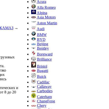
Acura
Alfa Romeo
Alpina
Asia Motors
Aston Martin
е КАМАЗ
→
Audi
BMW
BYD
Beijing
Bentley
Borgward
 грузовых
Brilliance
та.
Bristol
езко
Bugatti
щих
Buick
лись
Cadillac
Callaway
тических и
Carbodies
т 8 до 20
Caterham
ChangFeng
Chery