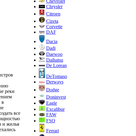
Chevrolet
Chrysler
Citroen
Cizeta
Corvette
DAF
Dacia
Dadi
Daewoo
Daihatsu
De Lorean
истров
DeTomaso
Derways
ению
Dodge
ые реки
чением
Doninvest
 в
Eagle
не
Excalibur
здать все
FAW
мощностью
FSO
в и жилья
ехались
Ferrari