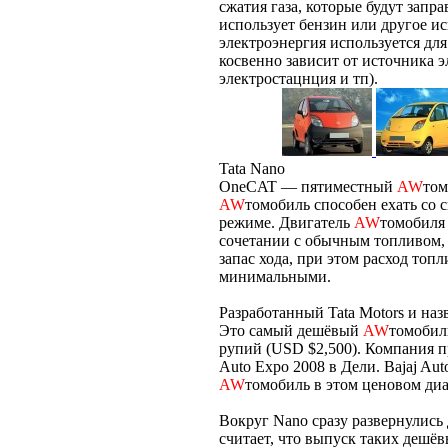
сжатия газа, которые будут запр
использует бензин или другое ис
электроэнергия используется дл
косвенно зависит от источника 
электростацнция и тп).
Tata Nano
OneCAT — пятиместный
AW
том
AW
томобиль способен ехать со с
режиме. Двигатель
AW
томобиля 
сочетании с обычным топливом, 
запас хода, при этом расход топ
минимальными.
Разработанный Tata Motors и наз
Это самый дешёвый
AW
томобил
рупий (USD $2,500). Компания 
Auto Expo 2008 в Дели. Bajaj Au
AW
томобиль в этом ценовом диа
Вокруг Nano сразу развернулись
считает, что выпуск таких дешё