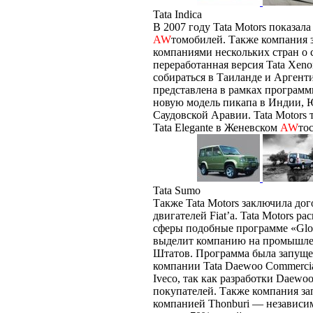
Tata Indica
В 2007 году Tata Motors показа
AW
томобилей. Также компания 
компаниями нескольких стран о
переработанная версия Tata Xeno
собираться в Таиланде и Аргенти
представлена в рамках программ
новую модель пикапа в Индии,
Саудовской Аравии. Tata Motors 
Tata Elegante в Женевском
AW
то
Tata Sumo
Также Tata Motors заключила дог
двигателей Fiat’а. Tata Motors ра
сферы подобные программе «Glob
выделит компанию на промышле
Штатов. Программа была запущен
компании Tata Daewoo Commercial
Iveco, так как разработки Daewo
покупателей. Также компания за
компанией Thonburi — независ