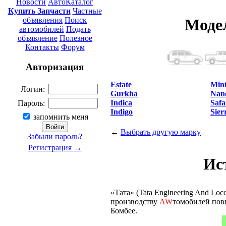
Новости
АвтоКаталог
Купить Запчасти
Частные
объявления
Поиск
Моде
автомобилей
Подать
объявление
Полезное
Контакты
Форум
Авторизация
Estate
Min
Логин:
Gurkha
Nan
Indica
Safa
Пароль:
Indigo
Sier
запомнить меня
←
Выбрать другую марку
Забыли пароль?
Регистрация →
Ис
«Тата» (Tata Engineering And Loc
производству
AW
томобилей пов
Бомбее.