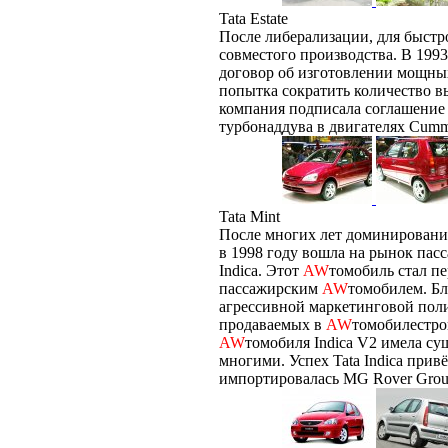
Tata Estate
После либерализации, для быстр
совместого производства. В 1993
договор об изготовлении мощны
попытка сократить количество в
компания подписала соглашение с
турбонаддува в двигателях Cumm
Tata Mint
После многих лет доминировани
в 1998 году вошла на рынок па
Indica. Этот
AW
томобиль стал п
пассажирским
AW
томобилем. Б
агрессивной маркетинговой пол
продаваемых в
AW
томобилестро
AW
томобиля Indica V2 имела с
многими. Успех Tata Indica привё
импортировалась MG Rover Group