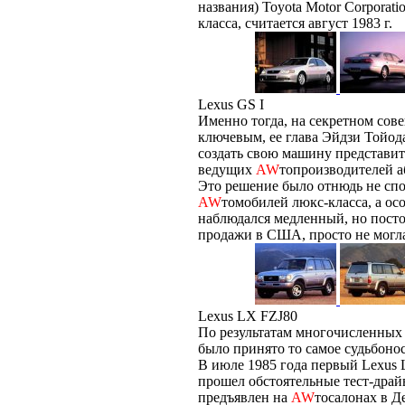
названия) Toyota Motor Corporat
класса, считается август 1983 г.
Lexus GS I
Именно тогда, на секретном сов
ключевым, ее глава Эйдзи Тойод
создать свою машину представит
ведущих
AW
топроизводителей а
Это решение было отнюдь не спо
AW
томобилей люкс-класса, а ос
наблюдался медленный, но посто
продажи в США, просто не могла 
Lexus LX FZJ80
По результатам многочисленных
было принято то самое судьбонос
В июле 1985 года первый Lexus L
прошел обстоятельные тест-драйв
предъявлен на
AW
тосалонах в Д