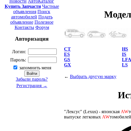
Новости
АвтоКаталог
Купить Запчасти
Частные
объявления
Поиск
Модел
автомобилей
Подать
объявление
Полезное
Контакты
Форум
Авторизация
CT
HS
Логин:
ES
IS
GS
LF
Пароль:
GX
LS
запомнить меня
←
Выбрать другую марку
Забыли пароль?
Регистрация →
Ис
"Лексус" (Lexus) - японская
AW
т
выпуске легковых
AW
томобилей