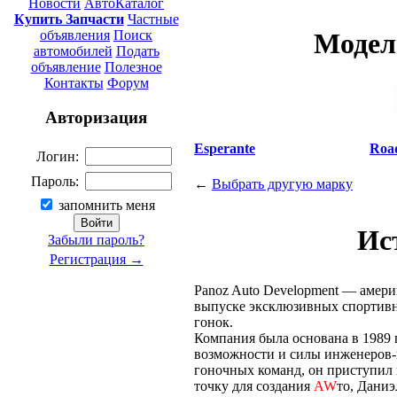
Новости
АвтоКаталог
Купить Запчасти
Частные
объявления
Поиск
Модел
автомобилей
Подать
объявление
Полезное
Контакты
Форум
Авторизация
Esperante
Road
Логин:
Пароль:
←
Выбрать другую марку
запомнить меня
Ис
Забыли пароль?
Регистрация →
Panoz Auto Development — амер
выпуске эксклюзивных спорти
гонок.
Компания была основана в 1989
возможности и силы инженеров-
гоночных команд, он приступил 
точку для создания
AW
то, Даниэ