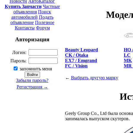
Новости
АвтоКаталог
Купить Запчасти
Частные
объявления
Поиск
Модел
автомобилей
Подать
объявление
Полезное
Контакты
Форум
Авторизация
Beauty Leopard
HQ 
Логин:
CK / Otaka
LC
EX7 / Emgrand
MK
Пароль:
FC / Vision
MR 
запомнить меня
←
Выбрать другую марку
Забыли пароль?
Регистрация →
Ис
Geely Group Co., Ltd была основ
занималась выпуском скутеров.