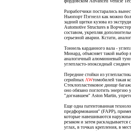
фордовском Advanced Vehicle Te
Разработчики постарались вынес
Ньюпорт Пэгнелл как можно бол
задний щитки кузова из экстру
Automotive Structures в Ворчест
составом, укрепляя дополнитель
серьезной аварии. Кстати, анало
Тоннель карданного вала - угле
Минард, объясняет такой выбор 
аналогичный алюминиевый тунне
углепласто-эпоксидный сэндвич
Передние стойки из углепластик
серийных
AW
томобилей такая к
Стеклопластиковое днище багажн
оно обязано поглотить энергию у
"догнавшем" Aston Martin, упрет
Еще одна патентованная технол
предформования" (FAPP), примен
которые навешиваются наружные
резаком и затем раскладывается
углах, в точках крепления, в м