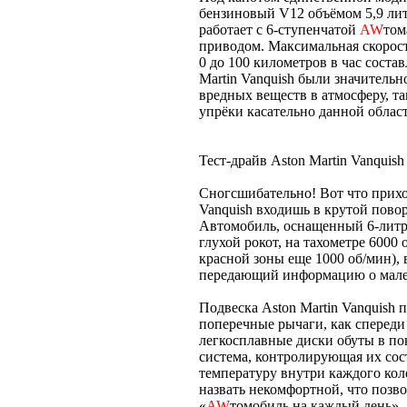
бензиновый V12 объёмом 5,9 ли
работает с 6-ступенчатой
AW
том
приводом. Максимальная скорость
0 до 100 километров в час соста
Martin Vanquish были значитель
вредных веществ в атмосферу, та
упрёки касательно данной облас
Тест-драйв Aston Martin Vanquish
Сногсшибательно! Вот что приход
Vanquish входишь в крутой поворо
Автомобиль, оснащенный 6-литро
глухой рокот, на тахометре 6000 
красной зоны еще 1000 об/мин), 
передающий информацию о мале
Подвеска Aston Martin Vanquish
поперечные рычаги, как спереди
легкосплавные диски обуты в п
система, контролирующая их сос
температуру внутри каждого кол
назвать некомфортной, что позво
«
AW
томобиль на каждый день».