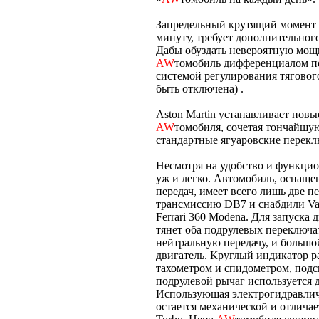
Запредельный крутящий момент V
минуту, требует дополнительного
Дабы обуздать невероятную мощь
AW
томобиль дифференциалом по
системой регулирования тяговог
быть отключена) .
Aston Martin устанавливает новы
AW
томобиля, сочетая тончайшу
стандартные ягуаровские перекл
Несмотря на удобство и функцион
уж и легко. Автомобиль, оснаще
передач, имеет всего лишь две п
трансмиссию DB7 и снабдили Van
Ferrari 360 Modena. Для запуска 
тянет оба подрулевых переключате
нейтральную передачу, и больш
двигатель. Круглый индикатор р
тахометром и спидометром, под
подрулевой рычаг используется д
Использующая электрогидравлич
остается механической и отличае