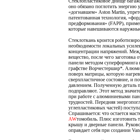
Стеклопластиковое днище багаж
оно обязано поглотить энергию у
«догнавшем» Aston Martin, упрет
патентованная технология, «фо
предформования» (FAPP), примен
которые навешиваются наружные
Стеклоткань кроится роботизиро
необходимости локальных усилени
концентрации напряжений. Межд
вещество, после чего заготовка
панели методом суперформинга п
графстве Ворчестершир*. Алюми
поверх матрицы, которую нагрева
сверхпластичное состояние, и по
давлением. Полученную деталь 
подправляют. Этот метод значит
при работе с алюминиевыми пан
трудностей. Передняя энергопогл
углепластиковых частей) поступае
Спрашивается: что остается мас
AW
томобиль. Плюс изготовить
крышу и дверные панели. Руковод
оправдает себя при создании Van