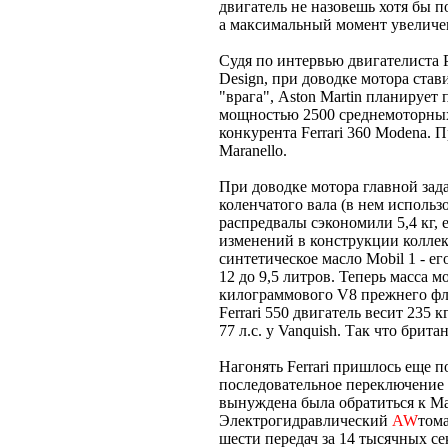
двигатель не назовешь хотя бы по
а максимальный момент увеличен
Судя по интервью двигателиста 
Design, при доводке мотора стави
"врага", Aston Martin планирует
мощностью 2500 среднемоторн
конкурента Ferrari 360 Modena. 
Maranello.
При доводке мотора главной зада
коленчатого вала (в нем использ
распредвалы сэкономили 5,4 кг, е
изменений в конструкции колле
синтетическое масло Mobil 1 - е
12 до 9,5 литров. Теперь масса м
килограммового V8 прежнего флаг
Ferrari 550 двигатель весит 235 к
77 л.с. у Vanquish. Так что брита
Нагонять Ferrari пришлось еще п
последовательное переключение 
вынуждена была обратиться к Magn
Электрогидравлический
AW
том
шести передач за 14 тысячных 