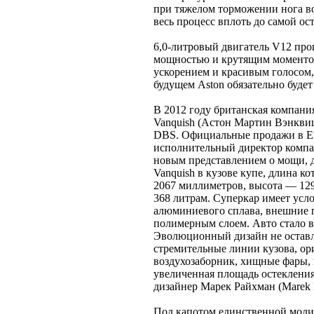
при тяжелом торможении нога вод
весь процесс вплоть до самой ос
6,0-литровый двигатель V12 прои
мощностью и крутящим моментом
ускорением и красивым голосом,
будущем Aston обязательно будет 
В 2012 году британская компани
Vanquish (Астон Мартин Вэнквиш
DBS. Официальные продажи в Евр
исполнительный директор компан
новым представлением о мощи, д
Vanquish в кузове купе, длина к
2067 миллиметров, высота — 12
368 литрам. Суперкар имеет усл
алюминиевого сплава, внешние 
полимерным слоем. Авто стало 
Эволюционный дизайн не остав
стремительные линии кузова, о
воздухозаборник, хищные фары, 
увеличенная площадь остекления
дизайнер Марек Райхман (Marek 
Под капотом единственной моди