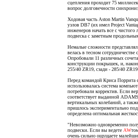
сцепления проходит 75 миллисек
вопрос долговечности синхрониз
Ходовая часть Aston Martin Vanq
узлов DB7 (их имел Project Vant
инженеров начать все с чистого л
подвеска с заметным продольны
Немалые сложности представлял 
велась в тесном сотрудничестве
Опробовали 11 различных сочета
конструкции покрышек, и, нако
255/40 ZR19, сзади - 285/40 ZR19
Перед командой Криса Поррита с
использовалась система компью
потребовали корректив. Если ве
соответствует выданной ADAMS 
вертикальных колебаний, а такж
пришлось экспериментально под
определена оптимальная жесткос
"Невозможно одновременно полу
подвески. Если вы ведете
AW
то
очень сильно ощущаете малейши