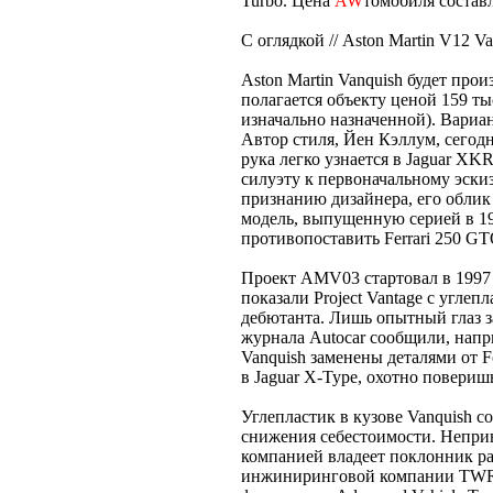
Turbo. Цена
AW
томобиля составл
С оглядкой // Aston Martin V12 V
Aston Martin Vanquish будет прои
полагается объекту ценой 159 ты
изначально назначенной). Вариан
Автор стиля, Йен Кэллум, сегодня
рука легко узнается в Jaguar XKR
силуэту к первоначальному эскиз
признанию дизайнера, его облик
модель, выпущенную серией в 19
противопоставить Ferrari 250 GT
Проект AMV03 стартовал в 1997 
показали Project Vantage с угле
дебютанта. Лишь опытный глаз з
журнала Autocar сообщили, напр
Vanquish заменены деталями от F
в Jaguar X-Type, охотно поверишь
Углепластик в кузове Vanquish с
снижения себестоимости. Неприв
компанией владеет поклонник ра
инжиниринговой компании TWR (