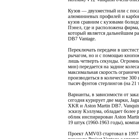
Кузов — двухместный или с поса
алюминиевых профилей и карбон
кузов сравним с кузовами боли
Пэнел, где и расположена фирма,
который является дальнейшим раз
DB7 Vantage.
Переключать передачи в шестист
рычагом, но и с помощью кнопок 
лишь четверть секунды. Огромн
мин) передается на задние колеса
максимальная скорость ограничена
производиться в количестве 300 
тысяч фунтов стерлингов (на 21
Варианты, в зависимости от зака
сегодня курирует две марки, Jagua
XKR и Aston Martin DB7. Vanquis
эскизу Кэллума, обладает более 
облик инспирирован Aston Marti
19 штук (1960-1963 годы), компа
Проект AMV03 стартовал в 1997 