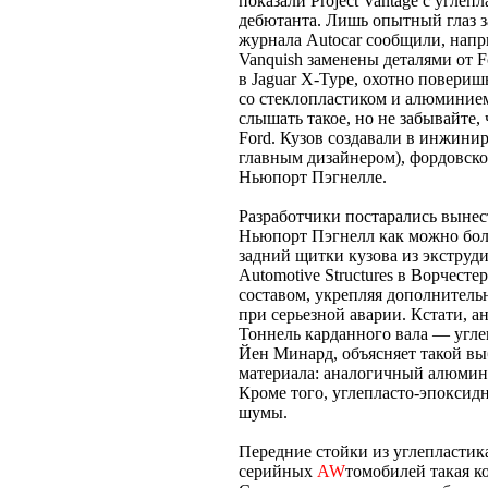
показали Project Vantage с угл
дебютанта. Лишь опытный глаз з
журнала Autocar сообщили, напр
Vanquish заменены деталями от F
в Jaguar X-Type, охотно поверишь
со стеклопластиком и алюминие
слышать такое, но не забывайте
Ford. Кузов создавали в инжин
главным дизайнером), фордовско
Ньюпорт Пэгнелле.
Разработчики постарались вынес
Ньюпорт Пэгнелл как можно бол
задний щитки кузова из экстру
Automotive Structures в Ворчест
составом, укрепляя дополнитель
при серьезной аварии. Кстати, а
Тоннель карданного вала — угл
Йен Минард, объясняет такой вы
материала: аналогичный алюмин
Кроме того, углепласто-эпокси
шумы.
Передние стойки из углепластик
серийных
AW
томобилей такая к