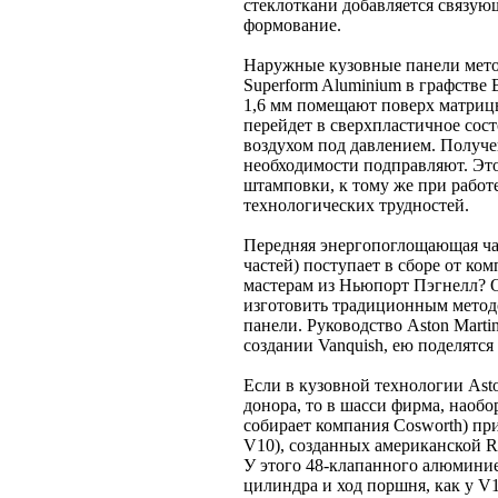
стеклоткани добавляется связующ
формование.
Наружные кузовные панели мет
Superform Aluminium в графств
1,6 мм помещают поверх матрицы
перейдет в сверхпластичное сост
воздухом под давлением. Получ
необходимости подправляют. Эт
штамповки, к тому же при работ
технологических трудностей.
Передняя энергопоглощающая час
частей) поступает в сборе от ком
мастерам из Ньюпорт Пэгнелл? О
изготовить традиционным мето
панели. Руководство Aston Martin
создании Vanquish, ею поделятся
Если в кузовной технологии Ast
донора, то в шасси фирма, наобо
собирает компания Cosworth) пр
V10), созданных американской Re
У этого 48-клапанного алюминие
цилиндра и ход поршня, как у V