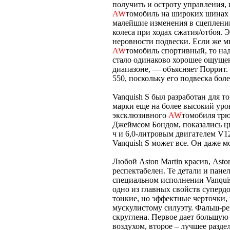
получить и остроту управления, 
AW
томобиль на широких шинах 
малейшие изменения в сцеплени
колеса при ходах сжатия/отбоя. 
неровности подвески. Если же мы
AW
томобиль спортивный, то на
стало одинаково хорошее ощуще
диапазоне, — объясняет Поррит. 
550, поскольку его подвеска бол
Vanquish S был разработан для 
марки еще на более высокий уров
эксклюзивного
AW
томобиля трю
Джеймсом Бондом, показались цв
ч и 6,0-литровым двигателем V1
Vanquish S может все. Он даже м
Любой Aston Martin красив, Aston
респектабелен. Те детали и пане
специальном исполнении Vanqui
одно из главных свойств суперд
тонкие, но эффектные черточки,
мускулистому силуэту. Фальш-ре
скруглена. Первое дает большую
воздухом, второе – лучшее разд