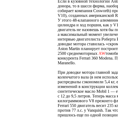
Если в кузовной технологии Ast
донора, то в шасси фирма, наобо
собирает компания Cosworth) пр
V10), созданных американской Re
У этого 48-клапанного алюминие
цилиндра и ход поршня, как у V
двигатель не назовешь хотя бы по
а максимальный момент увеличен
интервью двигателиста Роберта 
доводке мотора ставилась «скром
Aston Martin планирует построи
2500 среднемоторных
AW
томоби
конкурента Ferrari 360 Modena. 
Maranello.
При доводке мотора главной зада
коленчатого вала (в нем использ
распредвалы сэкономили 5,4 кг, е
изменений в конструкции колле
синтетическое масло Mobil 1 — 
с 12 до 9,5 литров. Теперь масса 
килограммового V8 прежнего флаг
Ferrari 550 двигатель весит 235 к
против 77 л.с. у Vanquish. Так чт
пришлось еще по одной позиции