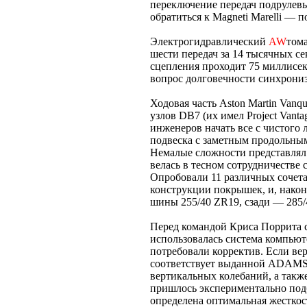
переключение передач подрулев
обратиться к Magneti Marelli — п
Электрогидравлический
AW
том
шести передач за 14 тысячных 
сцепления проходит 75 миллисек
вопрос долговечности синхрон
Ходовая часть Aston Martin Vanq
узлов DB7 (их имел Project Vant
инженеров начать все с чистого л
подвеска с заметным продольны
Немалые сложности представлял 
велась в тесном сотрудничестве
Опробовали 11 различных сочета
конструкции покрышек, и, нако
шины 255/40 ZR19, сзади — 285/
Перед командой Криса Поррита с
использовалась система компью
потребовали корректив. Если ве
соответствует выданной ADAMS 
вертикальных колебаний, а такж
пришлось экспериментально под
определена оптимальная жестко