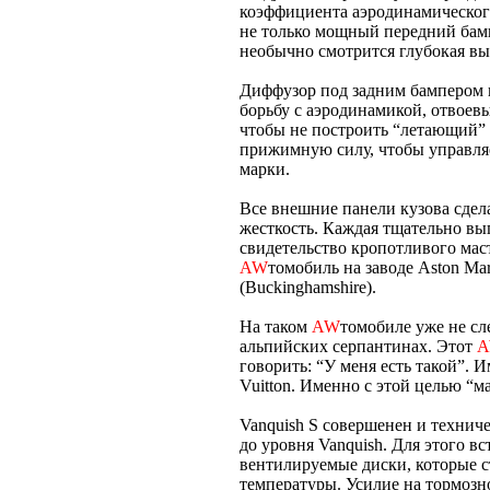
коэффициента аэродинамическог
не только мощный передний бампе
необычно смотрится глубокая вы
Диффузор под задним бампером 
борьбу с аэродинамикой, отвоевы
чтобы не построить “летающий”
прижимную силу, чтобы управляе
марки.
Все внешние панели кузова сдел
жесткость. Каждая тщательно вы
свидетельство кропотливого мас
AW
томобиль на заводе Aston Ma
(Buckinghamshire).
На таком
AW
томобиле уже не сл
альпийских серпантинах. Этот
говорить: “У меня есть такой”. 
Vuitton. Именно с этой целью “м
Vanquish S совершенен и техниче
до уровня Vanquish. Для этого 
вентилируемые диски, которые с
температуры. Усилие на тормозно