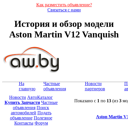
Как разместить объявление?
Связаться с нами
История и обзор модели
Aston Martin V12 Vanquish
На
Частные
Новости
П
главную
объявления
партнеров
а
Новости
АвтоКаталог
Показано с
1
по
13
(из
3
мо
Купить Запчасти
Частные
объявления
Поиск
автомобилей
Подать
Aston Martin V
объявление
Полезное
Контакты
Форум