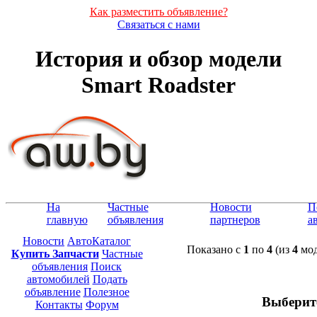
Как разместить объявление?
Связаться с нами
История и обзор модели
Smart Roadster
На
Частные
Новости
П
главную
объявления
партнеров
а
Новости
АвтоКаталог
Показано с
1
по
4
(из
4
мод
Купить Запчасти
Частные
объявления
Поиск
автомобилей
Подать
объявление
Полезное
Выберит
Контакты
Форум