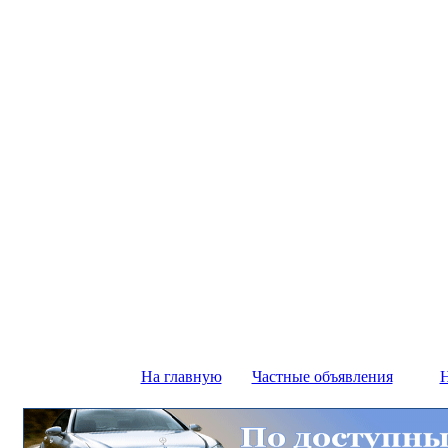
На главную
Частные объявления
Н