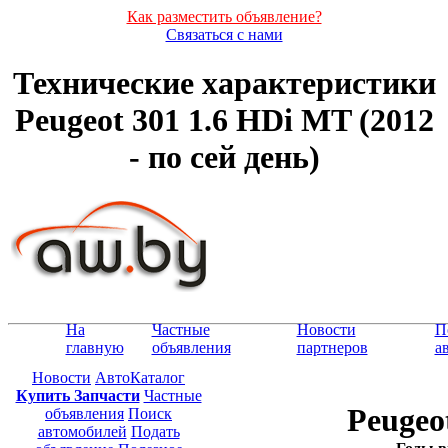
Как разместить объявление?
Связаться с нами
Технические характеристики
Peugeot 301 1.6 HDi MT (2012
- по сей день)
На
Частные
Новости
П
главную
объявления
партнеров
а
Новости
АвтоКаталог
Купить Запчасти
Частные
Peugeo
объявления
Поиск
автомобилей
Подать