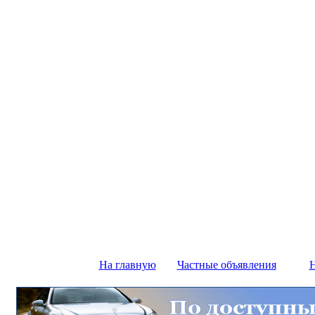
На главную
Частные объявления
Н