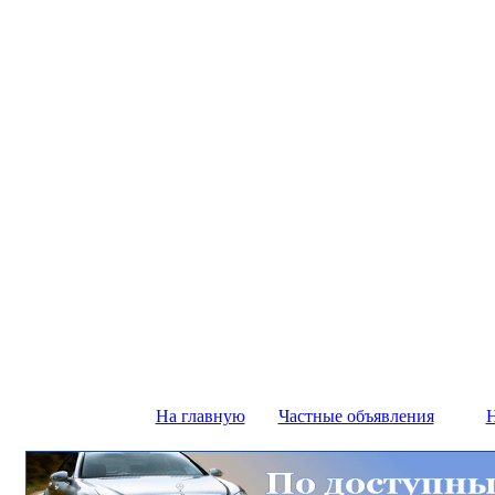
На главную
Частные объявления
Н