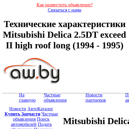
Как разместить объявление?
Связаться с нами
Технические характеристики
Mitsubishi Delica 2.5DT exceed
II high roof long (1994 - 1995)
На
Частные
Новости
П
главную
объявления
партнеров
а
Новости
АвтоКаталог
Купить Запчасти
Частные
Mitsubishi Delic
объявления
Поиск
автомобилей
Подать