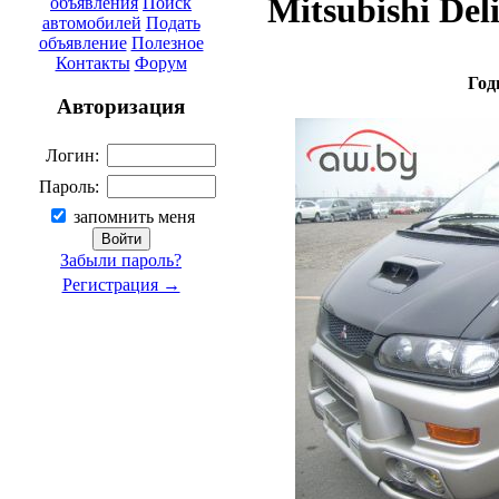
Mitsubishi De
объявления
Поиск
автомобилей
Подать
объявление
Полезное
Контакты
Форум
Год
Авторизация
Логин:
Пароль:
запомнить меня
Забыли пароль?
Регистрация →