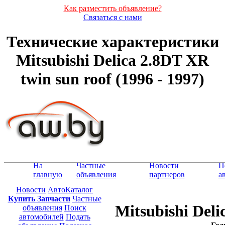
Как разместить объявление?
Связаться с нами
Технические характеристики
Mitsubishi Delica 2.8DT XR
twin sun roof (1996 - 1997)
На
Частные
Новости
П
главную
объявления
партнеров
а
Новости
АвтоКаталог
Купить Запчасти
Частные
Mitsubishi Deli
объявления
Поиск
автомобилей
Подать