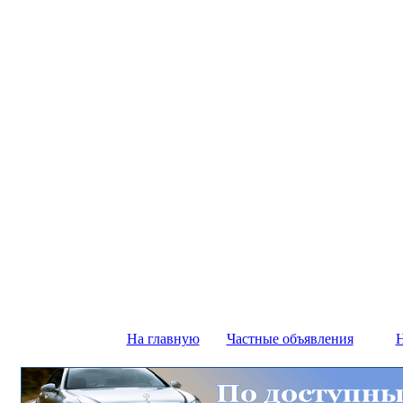
На главную
Частные объявления
Н