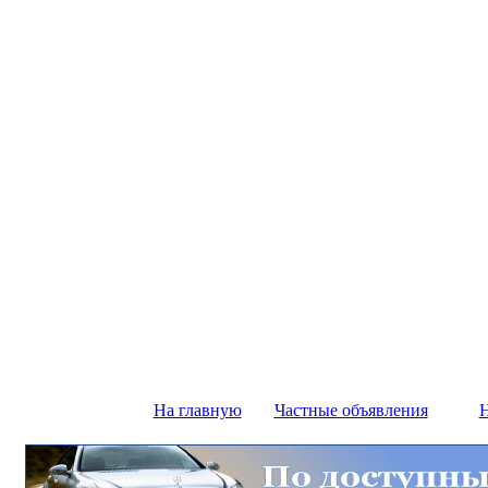
На главную
Частные объявления
Н