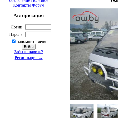
Год
объявление
Полезное
Контакты
Форум
Авторизация
Логин:
Пароль:
запомнить меня
Забыли пароль?
Регистрация →