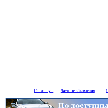
На главную
Частные объявления
Н