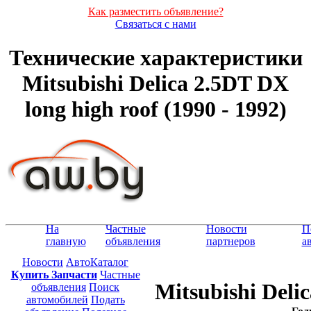
Как разместить объявление?
Связаться с нами
Технические характеристики
Mitsubishi Delica 2.5DT DX
long high roof (1990 - 1992)
На
Частные
Новости
П
главную
объявления
партнеров
а
Новости
АвтоКаталог
Купить Запчасти
Частные
Mitsubishi Deli
объявления
Поиск
автомобилей
Подать