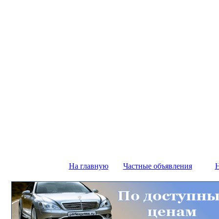
На главную
Частные объявления
Н