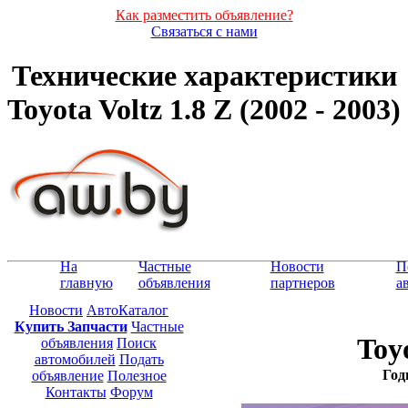
Как разместить объявление?
Связаться с нами
Технические характеристики
Toyota Voltz 1.8 Z (2002 - 2003)
На
Частные
Новости
П
главную
объявления
партнеров
а
Новости
АвтоКаталог
Купить Запчасти
Частные
Toyo
объявления
Поиск
автомобилей
Подать
Год
объявление
Полезное
Контакты
Форум