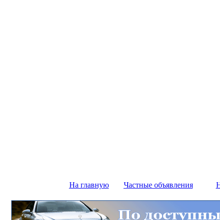
На главную
Частные объявления
Н