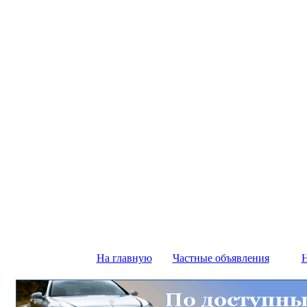
На главную
Частные объявления
Н