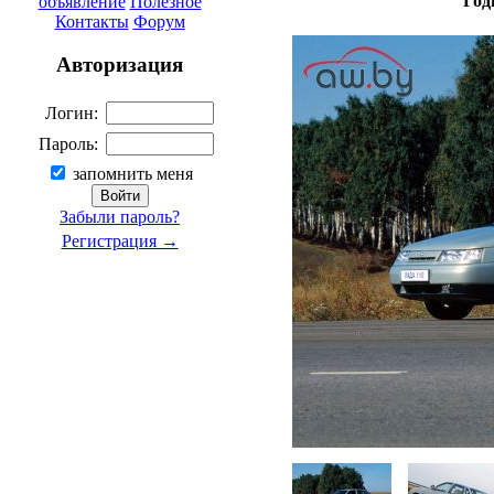
Год
объявление
Полезное
Контакты
Форум
Авторизация
Логин:
Пароль:
запомнить меня
Забыли пароль?
Регистрация →