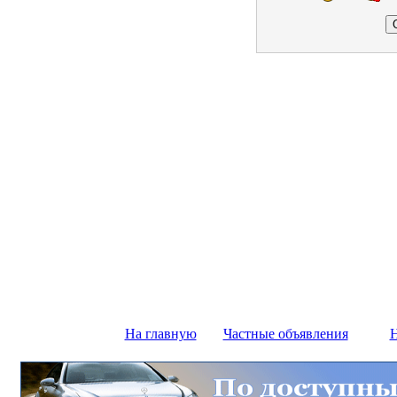
На главную
Частные объявления
Н