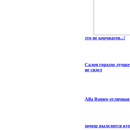
это не корчваген...!
Салон гораздо лучше
не сидел
Alfa Romeo отлична
хочеш выделится ку