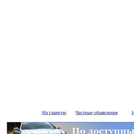
На главную
Частные объявления
Н