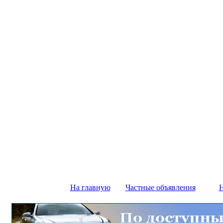
На главную
Частные объявления
Н