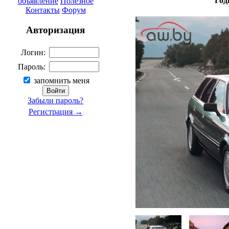
Год
объявление
Полезное
Контакты
Форум
Авторизация
Логин:
Пароль:
запомнить меня
Забыли пароль?
Регистрация →