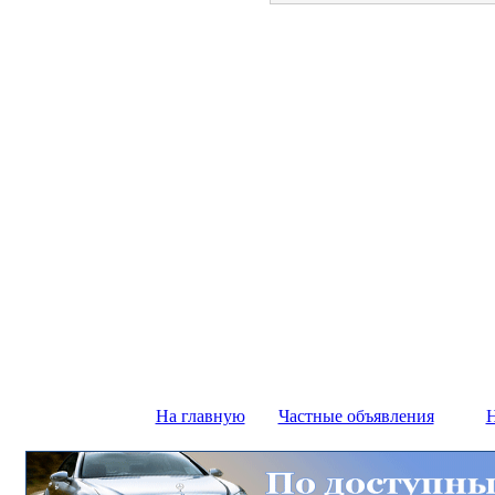
На главную
Частные объявления
Н