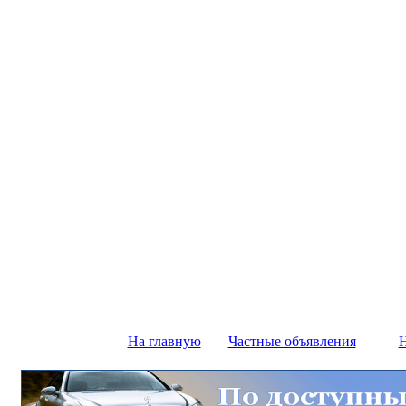
На главную
Частные объявления
Н