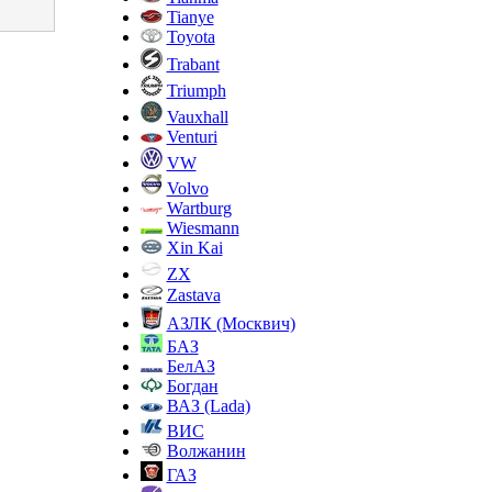
Tianye
Toyota
Trabant
Triumph
Vauxhall
Venturi
VW
Volvo
Wartburg
Wiesmann
Xin Kai
ZX
Zastava
АЗЛК (Москвич)
БАЗ
БелАЗ
Богдан
ВАЗ (Lada)
ВИС
Волжанин
ГАЗ