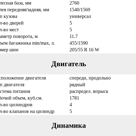
лесная база, мм
2760
лея передняя/задняя, мм
1540/1569
п кузова
универсал
л-во дверей
5
л-во мест
5
аметр поворота, м
11.7
ъем багажника min/max, л.
455/1590
змер шин
205/55 R 16 W
Двигатель
сположение двигателя
спереди, продольно
п двигателя
рядный
стема питания
распредел. впрыск
бочий объем, куб.см.
1781
л-во цилиндров
4
л-во клапанов на цилиндр
5
Динамика