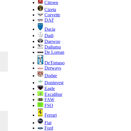
Citroen
Cizeta
Corvette
DAF
Dacia
Dadi
Daewoo
Daihatsu
De Lorean
DeTomaso
Derways
Dodge
Doninvest
Eagle
Excalibur
FAW
FSO
Ferrari
Fiat
Ford