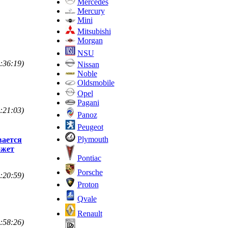
Mercedes
Mercury
Mini
Mitsubishi
Morgan
NSU
:36:19)
Nissan
Noble
Oldsmobile
Opel
Pagani
:21:03)
Panoz
Peugeot
Plymouth
вается
ожет
Pontiac
Porsche
:20:59)
Proton
Qvale
Renault
:58:26)