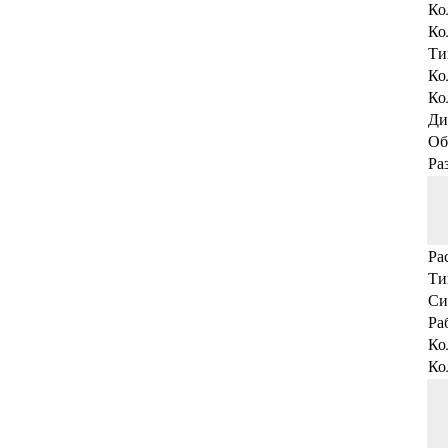
Ко
Ко
Ти
Ко
Ко
Ди
Об
Ра
Ра
Ти
Си
Ра
Ко
Ко