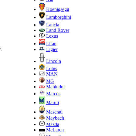
Koenigsegg
Lamborghini
Lancia
Land Rover
Lexus
Lifan
е,
Ligier
Lincoln
Lotus
MAN
MG
Mahindra
Marcos
Maruti
Maserati
Maybach
Mazda
McLaren