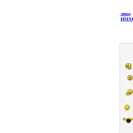
дико
ИМХО 