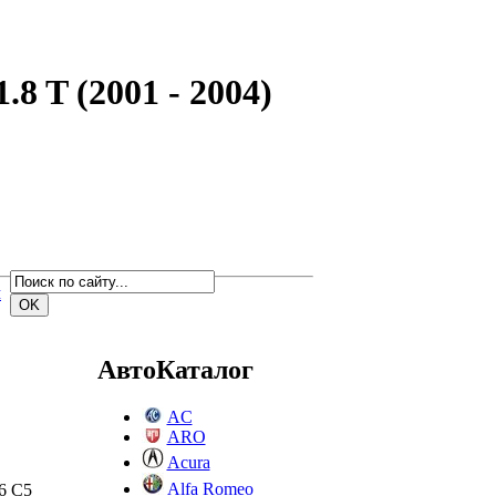
8 T (2001 - 2004)
м
АвтоКаталог
AC
ARO
Acura
Alfa Romeo