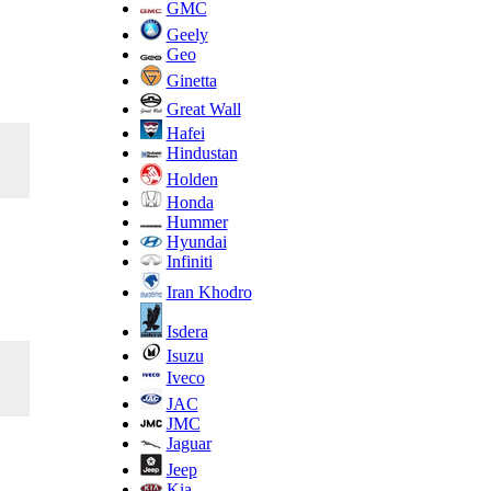
GMC
Geely
Geo
Ginetta
Great Wall
Hafei
Hindustan
Holden
Honda
Hummer
Hyundai
Infiniti
Iran Khodro
Isdera
Isuzu
Iveco
JAC
JMC
Jaguar
Jeep
Kia