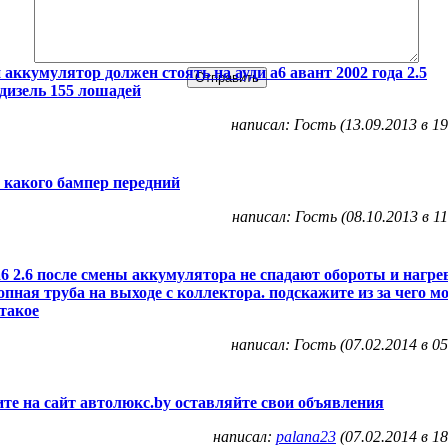
 аккумулятор должен стоять на ауди а6 авант 2002 года 2.5
дизель 155 лошадей
написал: Гость (13.09.2013 в 19
у какого бампер передний
написал: Гость (08.10.2013 в 11
а6 2.6 после смены аккумулятора не спадают обороты и нагре
пная труба на выходе с коллектора. подскажите из за чего м
такое
написал: Гость (07.02.2014 в 05
ите на сайт автолюкс.by оставляйте свои объявления
написал:
palana23
(07.02.2014 в 18