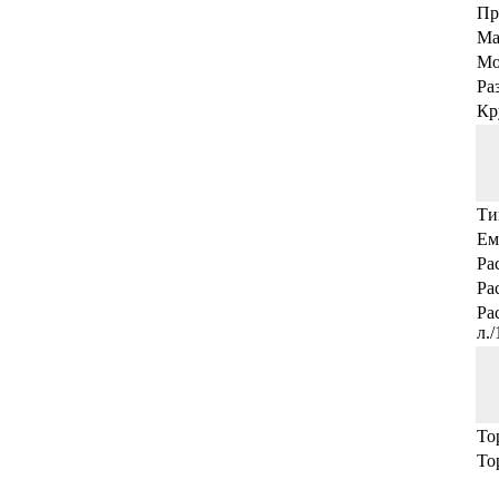
Пр
Ма
Мо
Ра
Кр
Ти
Ем
Ра
Ра
Ра
л.
То
То