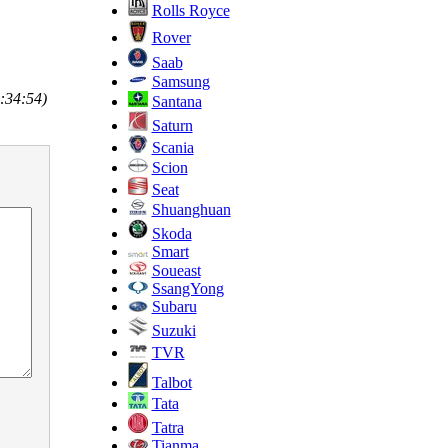
Rolls Royce
Rover
Saab
Samsung
:34:54)
Santana
Saturn
Scania
Scion
Seat
Shuanghuan
Skoda
Smart
Soueast
SsangYong
Subaru
Suzuki
TVR
Talbot
Tata
Tatra
Tianma