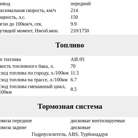
ивод
передний
ксимальная скорость, км/ч
214
щность, л.с.
150
згон до 100км/ч, сек.
9.9
утящий момент, Нм/об.мин.
210/1750
Топливо
п топлива
АИ-95
кость топливного бака, л.
70
сход топлива по городу, л./100км
11.5
сход топлива на трассе, л./100км
6.7
сход топлива смешанный цикл,
8.5
/100км
Тормозная система
рмоза передние
дисковые вентилируемые
рмоза задние
дисковые
Гидроусилитель, ABS, Турбонаддув