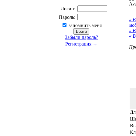
Логин:
Пароль:
« 
мо
запомнить меня
« В
« В
Забыли пароль?
Регистрация →
Про
Дл
Ши
Вы
Кл