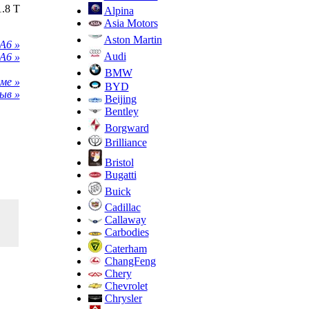
Alpina
Asia Motors
Aston Martin
A6 »
Audi
A6 »
BMW
ме »
BYD
ыв »
Beijing
Bentley
Borgward
Brilliance
Bristol
Bugatti
Buick
Cadillac
Callaway
Carbodies
Caterham
ChangFeng
Chery
Chevrolet
Chrysler