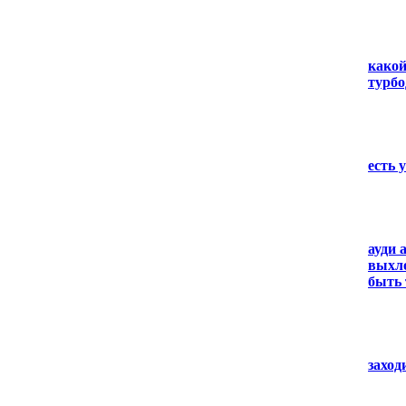
какой
турбо
есть 
ауди 
выхло
быть 
заход