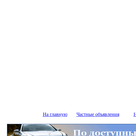
На главную
Частные объявления
Н