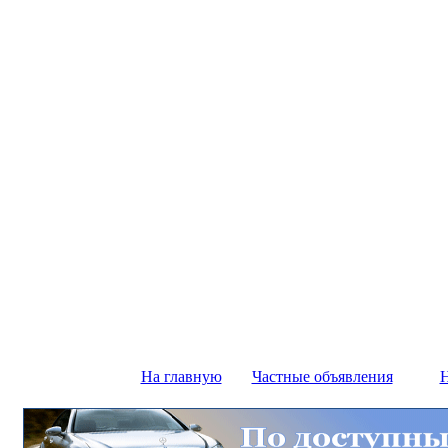
На главную
Частные объявления
Н