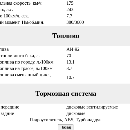
льная скорость, км/ч
175
ь, л.с.
243
о 100км/ч, сек.
7.7
й момент, Нм/об.мин.
380/3600
Топливо
лива
АИ-92
топливного бака, л.
70
оплива по городу, л./100км
13.1
оплива на трассе, л./100км
8.7
топлива смешанный цикл,
10.7
Тормозная система
 передние
дисковые вентилируемые
 задние
дисковые
Гидроусилитель, ABS, Турбонаддув