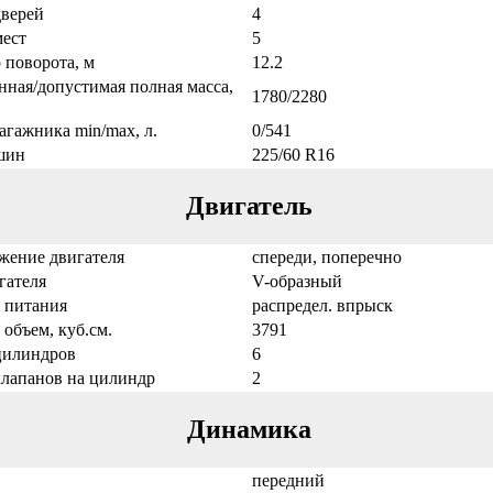
дверей
4
мест
5
 поворота, м
12.2
нная/допустимая полная масса,
1780/2280
агажника min/max, л.
0/541
шин
225/60 R16
Двигатель
жение двигателя
спереди, поперечно
гателя
V-образный
 питания
распредел. впрыск
 объем, куб.см.
3791
цилиндров
6
клапанов на цилиндр
2
Динамика
передний