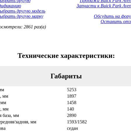
Выбрать другую
Продажа Buick Park Aven
дификацию
Запчасти к Buick Park Aven
ыбрать другую модель
ыбрать другую марку
Обсудить на фору
Оставить отз
смотрели: 2861 раз(а)
Технические характеристики:
Габариты
мм
5253
, мм
1897
 мм
1458
, мм
140
 база, мм
2890
ередняя/задняя, мм
1593/1582
ова
седан