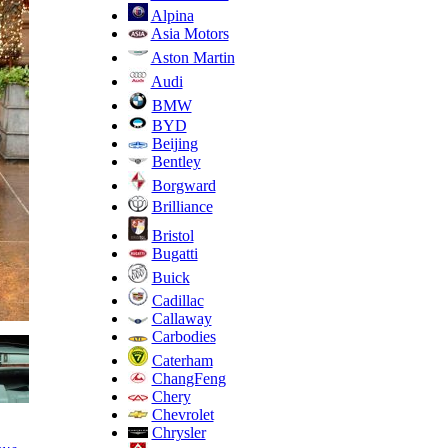
Alpina
Asia Motors
Aston Martin
Audi
BMW
BYD
Beijing
Bentley
Borgward
Brilliance
Bristol
Bugatti
Buick
Cadillac
Callaway
Carbodies
Caterham
ChangFeng
Chery
Chevrolet
Chrysler