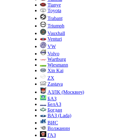
Tianye
Toyota
Trabant
Triumph
Vauxhall
Venturi
VW
Volvo
Wartburg
Wiesmann
Xin Kai
ZX
Zastava
АЗЛК (Москвич)
БАЗ
БелАЗ
Богдан
ВАЗ (Lada)
ВИС
Волжанин
ГАЗ