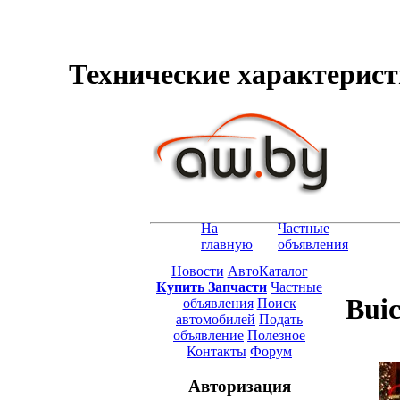
Технические характеристи
На
Частные
главную
объявления
Новости
АвтоКаталог
Купить Запчасти
Частные
Buic
объявления
Поиск
автомобилей
Подать
объявление
Полезное
Контакты
Форум
Авторизация