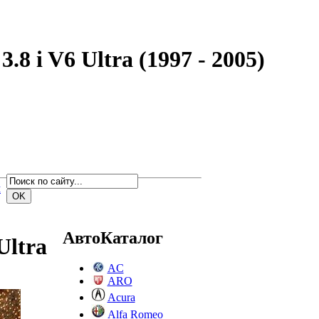
 i V6 Ultra (1997 - 2005)
м
АвтоКаталог
Ultra
AC
ARO
Acura
Alfa Romeo