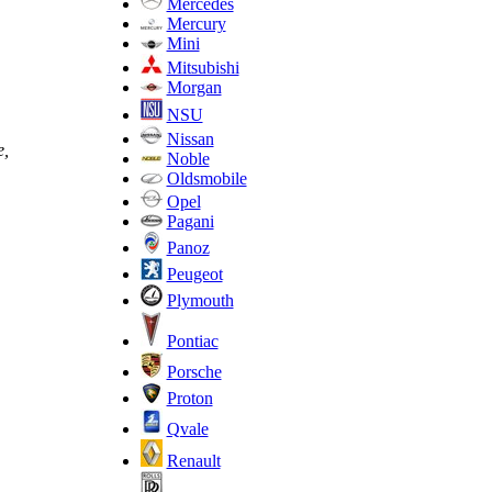
Mercedes
Mercury
Mini
Mitsubishi
Morgan
NSU
Nissan
е,
Noble
Oldsmobile
Opel
Pagani
Panoz
Peugeot
Plymouth
Pontiac
Porsche
Proton
Qvale
Renault