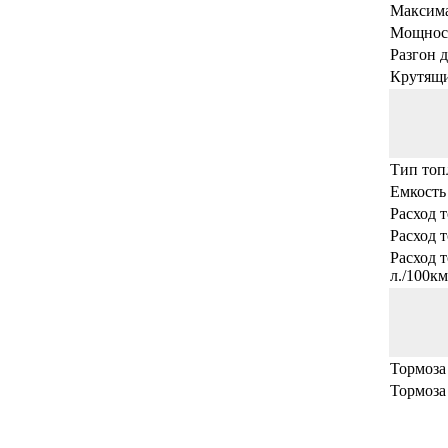
Максима
Мощност
Разгон д
Крутящи
Тип топ
Емкость 
Расход т
Расход т
Расход 
л./100км
Тормоза
Тормоза