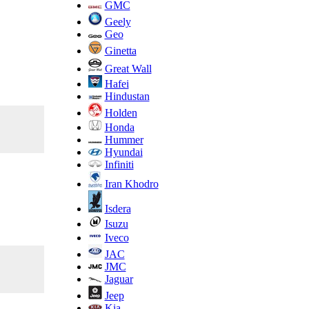
GMC
Geely
Geo
Ginetta
Great Wall
Hafei
Hindustan
Holden
Honda
Hummer
Hyundai
Infiniti
Iran Khodro
Isdera
Isuzu
Iveco
JAC
JMC
Jaguar
Jeep
Kia