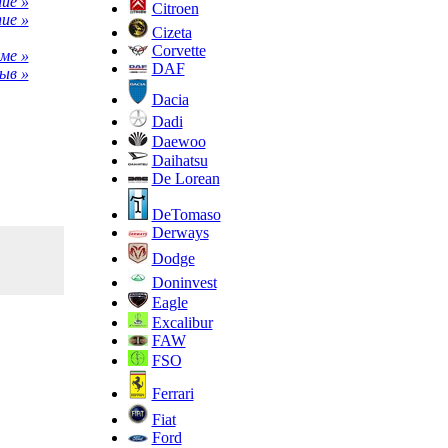
ue »
Citroen
ue »
Cizeta
Corvette
ме »
DAF
ыв »
Dacia
Dadi
Daewoo
Daihatsu
De Lorean
DeTomaso
Derways
Dodge
Doninvest
Eagle
Excalibur
FAW
FSO
Ferrari
Fiat
Ford