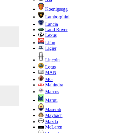
Koenigsegg
Lamborghini
Lancia
Land Rover
Lexus
Lifan
Ligier
Lincoln
Lotus
MAN
MG
Mahindra
Marcos
Maruti
Maserati
Maybach
Mazda
McLaren