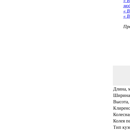
« 
мо
« В
« В
Про
Длина, 
Ширина
Высота,
Клиренс
Колесная
Колея п
Тип куз