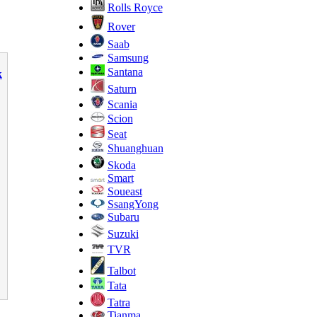
Rolls Royce
Rover
Saab
Samsung
Santana
k
Saturn
Scania
Scion
Seat
Shuanghuan
Skoda
Smart
Soueast
SsangYong
Subaru
Suzuki
TVR
Talbot
Tata
Tatra
Tianma