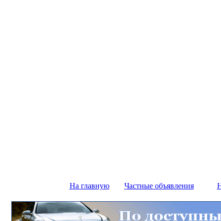
На главную
Частные объявления
Н