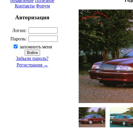
Год
объявление
Полезное
Контакты
Форум
Авторизация
Логин:
Пароль:
запомнить меня
Забыли пароль?
Регистрация →