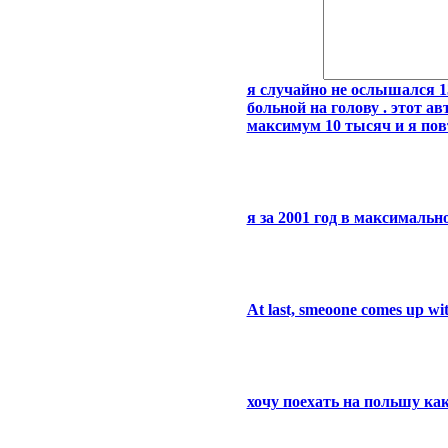
я случайно не ослышался 13
больной на голову . этот а
максимум 10 тысяч и я пов
я за 2001 год в максималь
At last, smeoone comes up wi
хочу поехать на польшу как