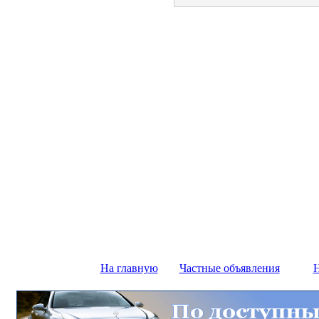
На главную
Частные объявления
Н