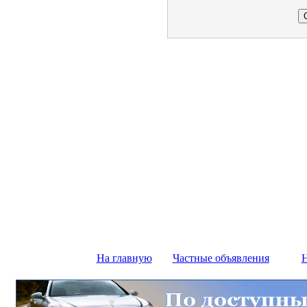
На главную
Частные объявления
Н