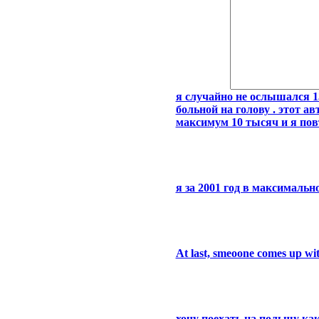
я случайно не ослышался 13
больной на голову . этот а
максимум 10 тысяч и я пов
я за 2001 год в максималь
At last, smeoone comes up wi
хочу поехать на польшу как