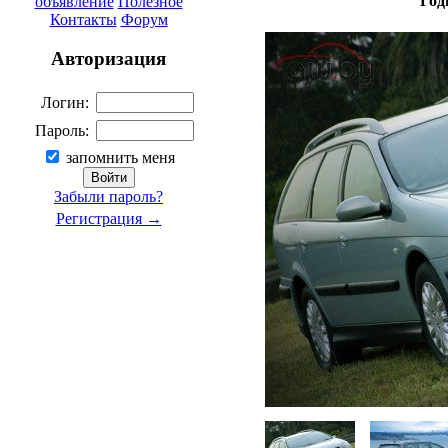
Год
объявление
Полезное
Контакты
Форум
Авторизация
Логин:
Пароль:
запомнить меня
Забыли пароль?
Регистрация →