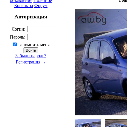
Год
объявление
Полезное
Контакты
Форум
Авторизация
Логин:
Пароль:
запомнить меня
Забыли пароль?
Регистрация →