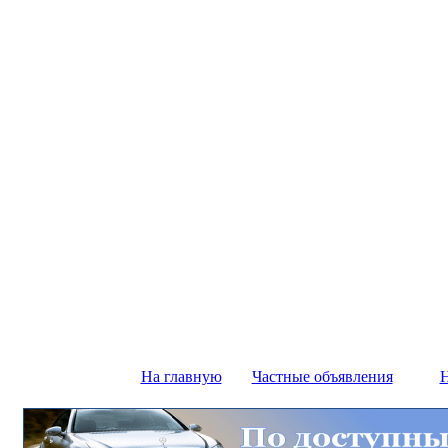
На главную
Частные объявления
Н