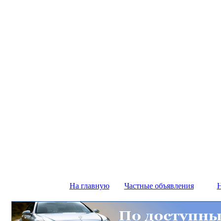
На главную
Частные объявления
Н