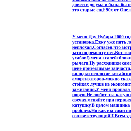
довести до ума и была бы 
это старые ещё 90х от Опел
У меня Дэу Нубира 2000 год
установка.Езжу уже пять л
неплохая.Согласен,что мот
зато по ремонту нет.Вот то
ухабов!),менял салейтблоки
рычаги.Ну расходники само
цене приемлимые запчасти
колодки неплохие китайские
амортизаторов-можно сказат
стойках лучше не экономит
зажигания.У меня пропала 
новую.Не любит эта катушк
свечах,меняйте при первых 
катушку.В целом машинка н
проблем.Но как вы сами по
соответствующий!!!Всем уд