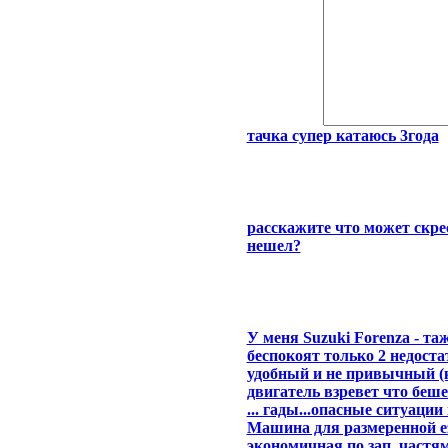
тачка супер катаюсь 3года
расскажите что может скрес
нешел?
У меня Suzuki Forenza - та
беспокоят только 2 недостат
удобный и не привычный (ки
двигатель взревет что беш
... гады...опасные ситуации
Машина для размеренной ез
экономичная по зап. частя