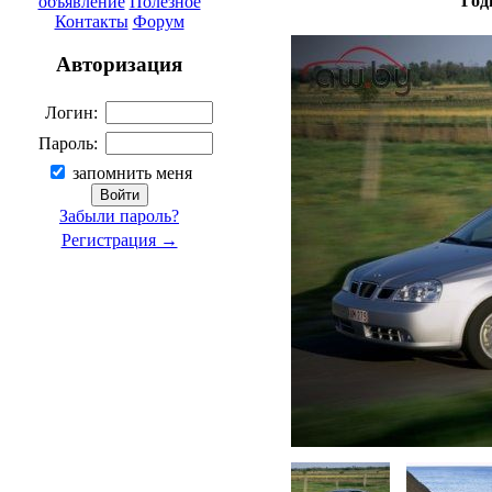
Год
объявление
Полезное
Контакты
Форум
Авторизация
Логин:
Пароль:
запомнить меня
Забыли пароль?
Регистрация →