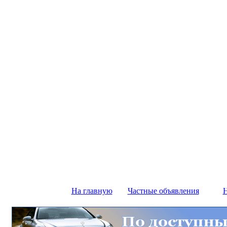
На главную
Частные объявления
Н