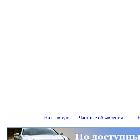
На главную
Частные объявления
Н