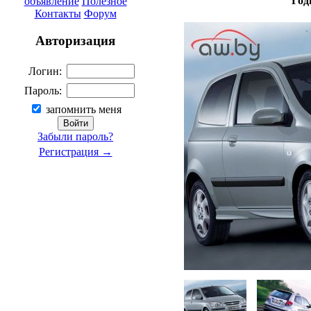
Год
объявление
Полезное
Контакты
Форум
Авторизация
Логин:
Пароль:
запомнить меня
Забыли пароль?
Регистрация →