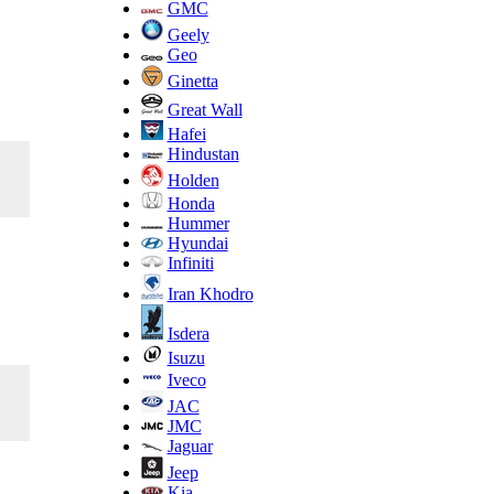
GMC
Geely
Geo
Ginetta
Great Wall
Hafei
Hindustan
Holden
Honda
Hummer
Hyundai
Infiniti
Iran Khodro
Isdera
Isuzu
Iveco
JAC
JMC
Jaguar
Jeep
Kia