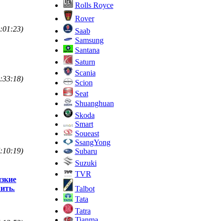
Rolls Royce
Rover
:01:23)
Saab
Samsung
Santana
Saturn
Scania
:33:18)
Scion
Seat
Shuanghuan
Skoda
Smart
Soueast
SsangYong
:10:19)
Subaru
Suzuki
TVR
изкие
ить.
Talbot
Tata
Tatra
Tianma