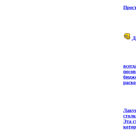
Прос
Да
всегд
посов
бюдже
раск
Лакун
столк
Эта с
котор