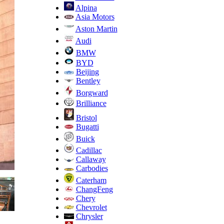
Alpina
Asia Motors
Aston Martin
Audi
BMW
BYD
Beijing
Bentley
Borgward
Brilliance
Bristol
Bugatti
Buick
Cadillac
Callaway
Carbodies
Caterham
ChangFeng
Chery
Chevrolet
Chrysler