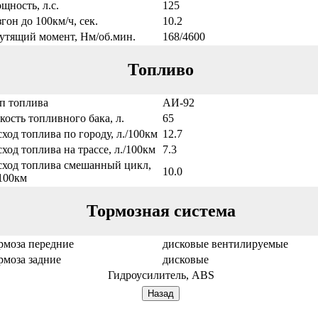
щность, л.с.
125
згон до 100км/ч, сек.
10.2
утящий момент, Нм/об.мин.
168/4600
Топливо
п топлива
АИ-92
кость топливного бака, л.
65
сход топлива по городу, л./100км
12.7
сход топлива на трассе, л./100км
7.3
сход топлива смешанный цикл,
10.0
/100км
Тормозная система
рмоза передние
дисковые вентилируемые
рмоза задние
дисковые
Гидроусилитель, ABS