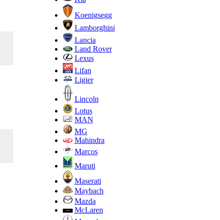
Koenigsegg
Lamborghini
Lancia
Land Rover
Lexus
Lifan
Ligier
Lincoln
Lotus
MAN
MG
Mahindra
Marcos
Maruti
Maserati
Maybach
Mazda
McLaren