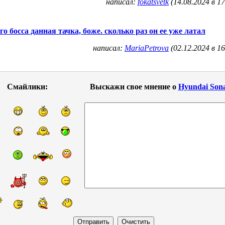
написал:
fokatsvetk
(14.08.2024 в 17
го босса данная тачка, боже. сколько раз он ее уже латал
написал:
MariaPetrova
(02.12.2024 в 16
Смайлики:
Выскажи свое мнение о
Hyundai Son