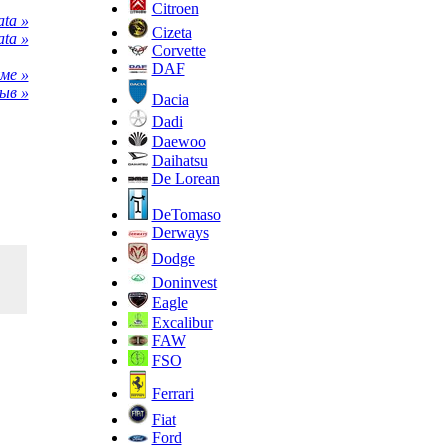
Citroen
ta »
Cizeta
ta »
Corvette
DAF
ме »
ыв »
Dacia
Dadi
Daewoo
Daihatsu
De Lorean
DeTomaso
Derways
Dodge
Doninvest
Eagle
Excalibur
FAW
FSO
Ferrari
Fiat
Ford