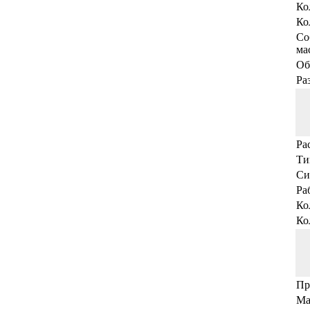
Ко
Ко
Со
мас
Об
Ра
Ра
Ти
Си
Ра
Ко
Ко
Пр
Ма