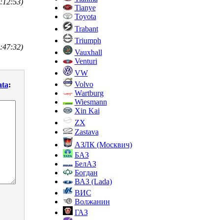
:12:53)
Tianye
Toyota
Trabant
Triumph
:47:32)
Vauxhall
Venturi
VW
Volvo
ata
:
Wartburg
Wiesmann
Xin Kai
ZX
Zastava
АЗЛК (Москвич)
БАЗ
БелАЗ
Богдан
ВАЗ (Lada)
ВИС
Волжанин
ГАЗ