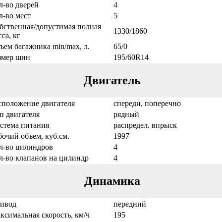
л-во дверей
4
л-во мест
5
бственная/допустимая полная
1330/1860
са, кг
ъем багажника min/max, л.
65/0
змер шин
195/60R14
Двигатель
сположение двигателя
спереди, поперечно
п двигателя
рядный
стема питания
распредел. впрыск
бочий объем, куб.см.
1997
л-во цилиндров
4
л-во клапанов на цилиндр
4
Динамика
ивод
передний
ксимальная скорость, км/ч
195