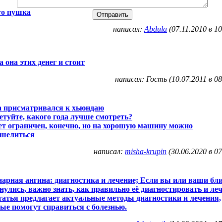
то пушка
написал:
Abdula
(07.11.2010 в 10
 она этих денег и стоит
написал: Гость (10.07.2011 в 08
а присматривался к хьюндаю
етуйте, какого года лучше смотреть?
т ограничен, конечно, но на хорошую машину можно
ошелиться
написал:
misha-krupin
(30.06.2020 в 07
арная ангина: диагностика и лечение; Если вы или ваши бл
нулись, важно знать, как правильно её диагностировать и леч
татья предлагает актуальные методы диагностики и лечения,
ые помогут справиться с болезнью.