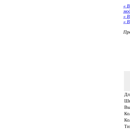
« 
мо
« В
« В
Про
Дл
Ши
Вы
Ко
Ко
Ти