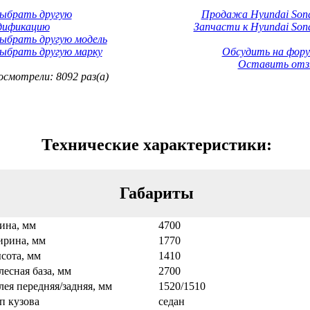
Выбрать другую
Продажа Hyundai Sona
дификацию
Запчасти к Hyundai Sona
ыбрать другую модель
ыбрать другую марку
Обсудить на фору
Оставить отз
смотрели: 8092 раз(а)
Технические характеристики:
Габариты
ина, мм
4700
рина, мм
1770
сота, мм
1410
лесная база, мм
2700
лея передняя/задняя, мм
1520/1510
п кузова
седан