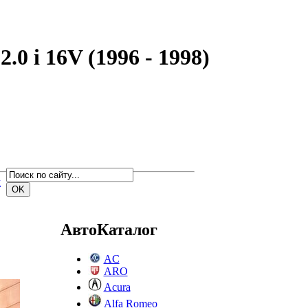
0 i 16V (1996 - 1998)
м
АвтоКаталог
AC
ARO
Acura
Alfa Romeo