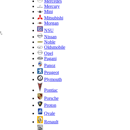
Mercedes
Mercury
Mini
Mitsubishi
Morgan
NSU
е,
Nissan
Noble
Oldsmobile
Opel
Pagani
Panoz
Peugeot
Plymouth
Pontiac
Porsche
Proton
Qvale
Renault