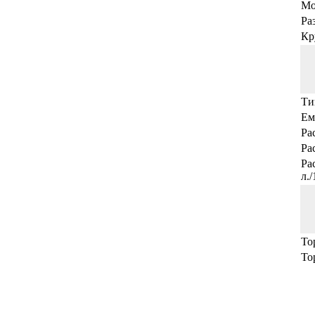
Мо
Ра
Кр
Ти
Ем
Ра
Ра
Ра
л.
То
То