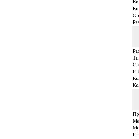
Ко
Ко
Об
Ра
Ра
Ти
Си
Ра
Ко
Ко
Пр
Ма
Мо
Ра