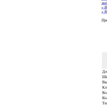
мо
« В
« В
Про
Дл
Ши
Вы
Кл
Ко
Ко
Ти