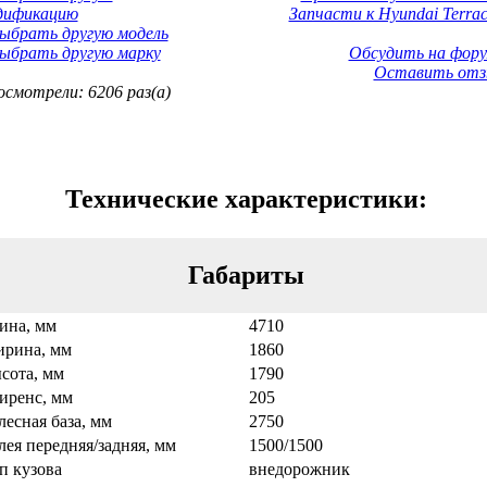
дификацию
Запчасти к Hyundai Terrac
ыбрать другую модель
ыбрать другую марку
Обсудить на фору
Оставить отз
смотрели: 6206 раз(а)
Технические характеристики:
Габариты
ина, мм
4710
рина, мм
1860
сота, мм
1790
иренс, мм
205
лесная база, мм
2750
лея передняя/задняя, мм
1500/1500
п кузова
внедорожник