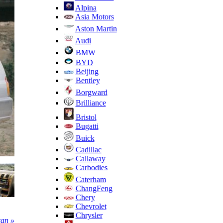
Alpina
Asia Motors
Aston Martin
Audi
BMW
BYD
Beijing
Bentley
Borgward
Brilliance
Bristol
Bugatti
Buick
Cadillac
Callaway
Carbodies
Caterham
ChangFeng
Chery
Chevrolet
Chrysler
an »