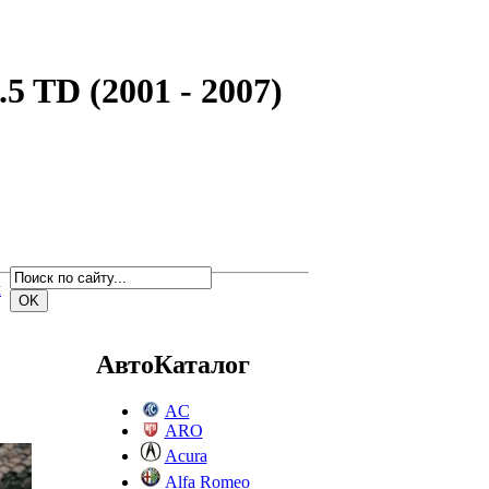
5 TD (2001 - 2007)
м
АвтоКаталог
AC
ARO
Acura
Alfa Romeo