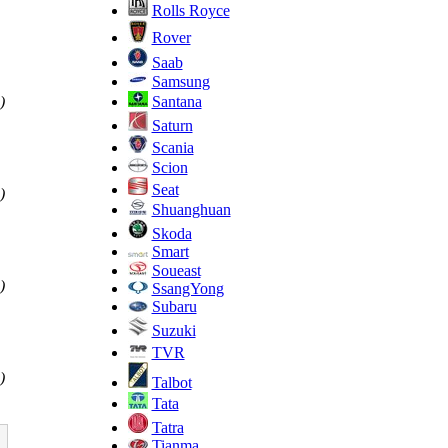
Rolls Royce
Rover
Saab
Samsung
Santana
)
Saturn
Scania
Scion
Seat
)
Shuanghuan
Skoda
Smart
Soueast
)
SsangYong
Subaru
Suzuki
TVR
)
Talbot
Tata
Tatra
Tianma