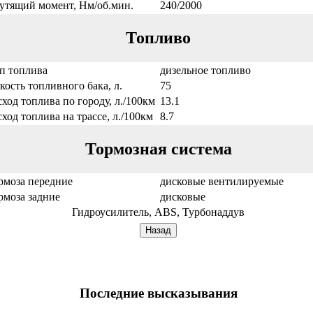
утящий момент, Нм/об.мин.
240/2000
Топливо
п топлива
дизельное топливо
кость топливного бака, л.
75
сход топлива по городу, л./100км
13.1
сход топлива на трассе, л./100км
8.7
Тормозная система
рмоза передние
дисковые вентилируемые
рмоза задние
дисковые
Гидроусилитель, ABS, Турбонаддув
Последние высказывания