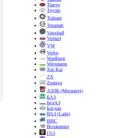
Tianye
Toyota
Trabant
Triumph
Vauxhall
Venturi
VW
Volvo
Wartburg
Wiesmann
Xin Kai
ZX
Zastava
АЗЛК (Москвич)
БАЗ
БелАЗ
Богдан
ВАЗ (Lada)
ВИС
Волжанин
ГАЗ