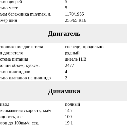
л-во дверей
5
л-во мест
5
ъем багажника min/max, л.
1170/1955
змер шин
255/65 R16
Двигатель
сположение двигателя
спереди, продольно
п двигателя
рядный
стема питания
дизель Н.В
бочий объем, куб.см.
2477
л-во цилиндров
4
л-во клапанов на цилиндр
2
Динамика
ивод
полный
ксимальная скорость, км/ч
145
щность, л.с.
100
згон до 100км/ч, сек.
19.1