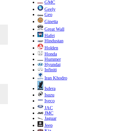
GMC
Geely
Geo
Ginetta
Great Wall
Hafei
Hindustan
Holden
Honda
Hummer
Hyundai
Infiniti
Iran Khodro
Isdera
Isuzu
Iveco
JAC
JMC
Jaguar
Jeep
Kia