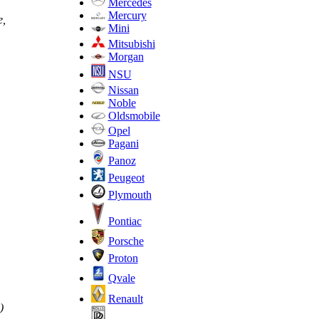
Mercedes
Mercury
е,
Mini
Mitsubishi
Morgan
NSU
Nissan
Noble
Oldsmobile
Opel
Pagani
Panoz
Peugeot
Plymouth
Pontiac
Porsche
Proton
Qvale
Renault
)