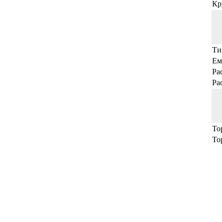
Кр
Ти
Ем
Ра
Ра
То
То