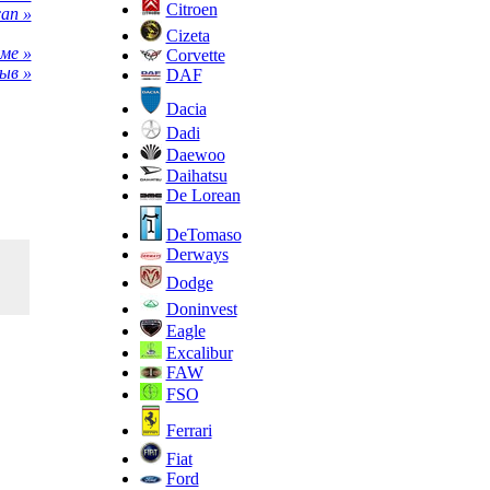
Citroen
an »
Cizeta
ме »
Corvette
ыв »
DAF
Dacia
Dadi
Daewoo
Daihatsu
De Lorean
DeTomaso
Derways
Dodge
Doninvest
Eagle
Excalibur
FAW
FSO
Ferrari
Fiat
Ford