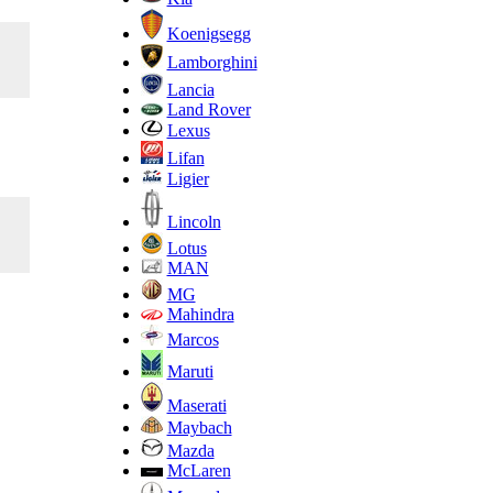
Koenigsegg
Lamborghini
Lancia
Land Rover
Lexus
Lifan
Ligier
Lincoln
Lotus
MAN
MG
Mahindra
Marcos
Maruti
Maserati
Maybach
Mazda
McLaren